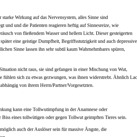
r starke Wirkung auf das Nervensystem, alles Sinne sind
gt und und die Patienten reagieren heftig auf Sinnesreize, wie
räusch von fließendem Wasser und hellem Licht. Dieser gesteigerten
 später eine geistige Dumpfheit, Begriffsstutzigkeit und auch depressiv
ichen Sinne lassen ihn sehr subtil kaum Wahrnehmbares spüren,
Situation nicht raus, sie sind gefangen in einer Mischung von Wut,
sie fühlen sich zu etwas gezwungen, was ihnen widerstrebt. Ähnlich La
abhängig von ihrem Herrn/Partner/Vorgesetzten.
ankung kann eine Tollwutimpfung in der Anamnese oder
Biss eines tollwütigen oder gegen Tollwut geimpften Tieres sein.
öglich auch der Auslöser sein für massive Ängste, die