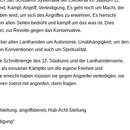
ach Jan Scholtens Systematik der Elemente im Stadium 12.
nd, Kampf, Angriff, Verteidigung. Es geht noch um Macht, die
ieben wird, um sich des Angriffes zu erwehren. Es herrscht
von allen Seiten bedroht und kämpft um das was ist. Dies
on, zur Revolte gegen das Konservative.
 bei allen Lanthaniden um Autonomie, Unabhängigkeit, um den
n Konventionen und auch um Spiritualität.
die Schnittmenge des 12. Stadiums und der Lanthanidenserie,
 als einsamer Kämpfer um die eigene Freiheit und
 erreicht haben müssen sie gegen Angreifer verteidigen, sie
ren zuerst mit angreifen, dann fragen.
fstellung, angriffsbereit, Hab-Acht-Stellung
idigung“