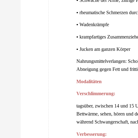
•
Schwäche der Arme, zittrige
•
rheumatische Schmerzen durc
•
Wadenkrämpfe
•
krampfartiges Zusammenzieh
•
Jucken am ganzen Körper
Nahrungsmittelverlangen: Scho
Abneigung gegen Fett und fritti
Modalitäten
Verschlimmerung:
tagsüber, zwischen 14 und 15 U
Bettwärme, sehen, hören und d
während Schwangerschaft, nac
Verbesserung: