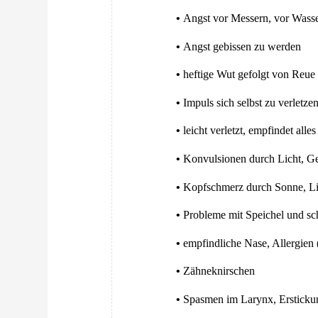
•
Angst vor Messern, vor Wasse
•
Angst gebissen zu werden
•
heftige Wut gefolgt von Reue
•
Impuls sich selbst zu verletze
•
leicht verletzt, empfindet alle
•
Konvulsionen durch Licht, Ge
•
Kopfschmerz durch Sonne, Li
•
Probleme mit Speichel und sc
•
empfindliche Nase, Allergien 
•
Zähneknirschen
•
Spasmen im Larynx, Ersticku