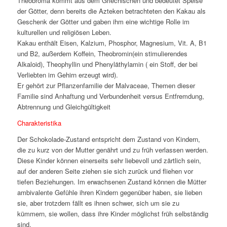
Theobroma kommt aus dem Griechischen und bedeutet Speise
der Götter, denn bereits die Azteken betrachteten den Kakau als
Geschenk der Götter und gaben ihm eine wichtige Rolle im
kulturellen und religiösen Leben.
Kakau enthält Eisen, Kalzium, Phosphor, Magnesium, Vit. A, B1
und B2, außerdem Koffein, Theobromin(ein stimulierendes
Alkaloid), Theophyllin und Phenyläthylamin ( ein Stoff, der bei
Verliebten im Gehirn erzeugt wird).
Er gehört zur Pflanzenfamilie der Malvaceae, Themen dieser
Familie sind Anhaftung und Verbundenheit versus Entfremdung,
Abtrennung und Gleichgültigkeit
Charakteristika
Der Schokolade-Zustand entspricht dem Zustand von Kindern,
die zu kurz von der Mutter genährt und zu früh verlassen werden.
Diese Kinder können einerseits sehr liebevoll und zärtlich sein,
auf der anderen Seite ziehen sie sich zurück und fliehen vor
tiefen Beziehungen. Im erwachsenen Zustand können die Mütter
ambivalente Gefühle ihren Kindern gegenüber haben, sie lieben
sie, aber trotzdem fällt es ihnen schwer, sich um sie zu
kümmern, sie wollen, dass ihre Kinder möglichst früh selbständig
sind.