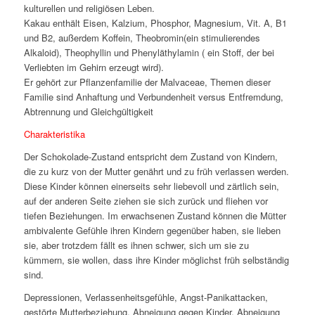
kulturellen und religiösen Leben.
Kakau enthält Eisen, Kalzium, Phosphor, Magnesium, Vit. A, B1
und B2, außerdem Koffein, Theobromin(ein stimulierendes
Alkaloid), Theophyllin und Phenyläthylamin ( ein Stoff, der bei
Verliebten im Gehirn erzeugt wird).
Er gehört zur Pflanzenfamilie der Malvaceae, Themen dieser
Familie sind Anhaftung und Verbundenheit versus Entfremdung,
Abtrennung und Gleichgültigkeit
Charakteristika
Der Schokolade-Zustand entspricht dem Zustand von Kindern,
die zu kurz von der Mutter genährt und zu früh verlassen werden.
Diese Kinder können einerseits sehr liebevoll und zärtlich sein,
auf der anderen Seite ziehen sie sich zurück und fliehen vor
tiefen Beziehungen. Im erwachsenen Zustand können die Mütter
ambivalente Gefühle ihren Kindern gegenüber haben, sie lieben
sie, aber trotzdem fällt es ihnen schwer, sich um sie zu
kümmern, sie wollen, dass ihre Kinder möglichst früh selbständig
sind.
Depressionen, Verlassenheitsgefühle, Angst-Panikattacken,
gestörte Mutterbeziehung, Abneigung gegen Kinder, Abneigung