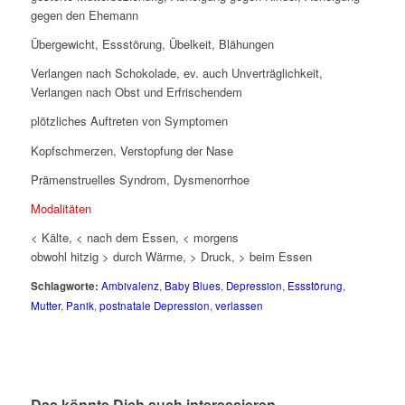
gegen den Ehemann
Übergewicht, Essstörung, Übelkeit, Blähungen
Verlangen nach Schokolade, ev. auch Unverträglichkeit,
Verlangen nach Obst und Erfrischendem
plötzliches Auftreten von Symptomen
Kopfschmerzen, Verstopfung der Nase
Prämenstruelles Syndrom, Dysmenorrhoe
Modalitäten
< Kälte, < nach dem Essen, < morgens
obwohl hitzig > durch Wärme, > Druck, > beim Essen
Schlagworte:
Ambivalenz
,
Baby Blues
,
Depression
,
Essstörung
,
Mutter
,
Panik
,
postnatale Depression
,
verlassen
Das könnte Dich auch interessieren