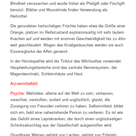
Blindheit verursachen und wurde früher als Pfeilgift oder Fischgift
benutzt. Blätter und Wurzelrinde finden Verwendung als
Heilmittel.
Die gerundeten hartschaligen Früchte haben etwa die Größe einer
Orange, platzen im Reifezustand explosionsartig mit sehr lautem
Krachen auf und werden mit enormer Geschwindigkeit bis zu 40m
weit geschleudert. Wegen des Knallgeräusches werden sie auch
Essensglocke der Affen genannt.
In der Homöopathie wird die Tinktur des Milchsaftes verwendet.
Hauptwirkungsbereiche sind das zentrale Nervensystem, der
Magendarmtrakt, Schleimhäute und Haut.
Arzneimittelbild
Psyche
: Wahnidee, alleine auf der Welt zu sein, verlassen,
verachtet, verstoßen, isoliert und unglücklich, glaubt, die
Zuneigung von Freunden verloren zu haben, Selbstmitleid, bildet
sich ein, bald eine nahestehende Person zu verlieren. Es ist wie
das Gefühl eines Leprakranken, der durch einen unglückseligen
Schicksalsschlag aus der Gesellschaft ausgestoßen wird.
Grundloses Weinen gefolgt von Lachen, gefolgt von Frösteln,