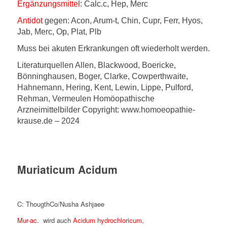
Ergänzungsmittel
: Calc.c, Hep, Merc
Antidot
gegen: Acon, Arum-t, Chin, Cupr, Ferr, Hyos,
Jab, Merc, Op, Plat, Plb
Muss bei akuten Erkrankungen oft wiederholt werden.
Literaturquellen Allen, Blackwood, Boericke,
Bönninghausen, Boger, Clarke, Cowperthwaite,
Hahnemann, Hering, Kent, Lewin, Lippe, Pulford,
Rehman, Vermeulen Homöopathische
Arzneimittelbilder Copyright: www.homoeopathie-
krause.de – 2024
Muriaticum Acidum
C: ThougthCo/Nusha Ashjaee
Mur-ac.
wird auch
Acidum hydrochloricum,