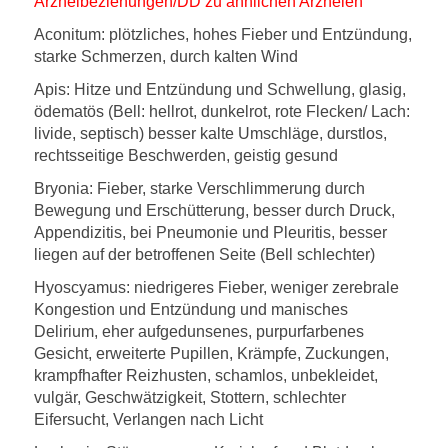
Arzneibeziehungen/DD zu ähnlichen Arzneien
Aconitum:
plötzliches, hohes Fieber und Entzündung,
starke Schmerzen, durch kalten Wind
Apis:
Hitze und Entzündung und Schwellung, glasig,
ödematös (Bell: hellrot, dunkelrot, rote Flecken/ Lach:
livide, septisch) besser kalte Umschläge, durstlos,
rechtsseitige Beschwerden, geistig gesund
Bryonia:
Fieber, starke Verschlimmerung durch
Bewegung und Erschütterung, besser durch Druck,
Appendizitis, bei Pneumonie und Pleuritis, besser
liegen auf der betroffenen Seite (Bell schlechter)
Hyoscyamus:
niedrigeres Fieber, weniger zerebrale
Kongestion und Entzündung und manisches
Delirium, eher aufgedunsenes, purpurfarbenes
Gesicht, erweiterte Pupillen, Krämpfe, Zuckungen,
krampfhafter Reizhusten, schamlos, unbekleidet,
vulgär, Geschwätzigkeit, Stottern, schlechter
Eifersucht, Verlangen nach Licht