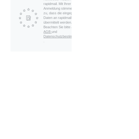
rapidmail. Mit Ihrer
Anmeldung stimmen Sie
zu, dass die eingegebenen
Daten an rapidmail
übermittelt werden.
Beachten Sie bitte auch die
AGB
und
Datenschutzbestimmungen
.