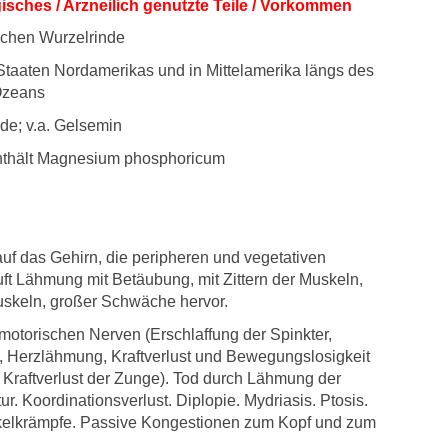
sches / Arzneilich genutzte Teile / Vorkommen
ischen Wurzelrinde
Staaten Nordamerikas und in Mittelamerika längs des
Ozeans
ide; v.a. Gelsemin
thält Magnesium phosphoricum
auf das Gehirn, die peripheren und vegetativen
uft Lähmung mit Betäubung, mit Zittern der Muskeln,
skeln, großer Schwäche hervor.
otorischen Nerven (Erschlaffung der Spinkter,
 Herzlähmung, Kraftverlust und Bewegungslosigkeit
; Kraftverlust der Zunge). Tod durch Lähmung der
. Koordinationsverlust. Diplopie. Mydriasis. Ptosis.
kelkrämpfe. Passive Kongestionen zum Kopf und zum