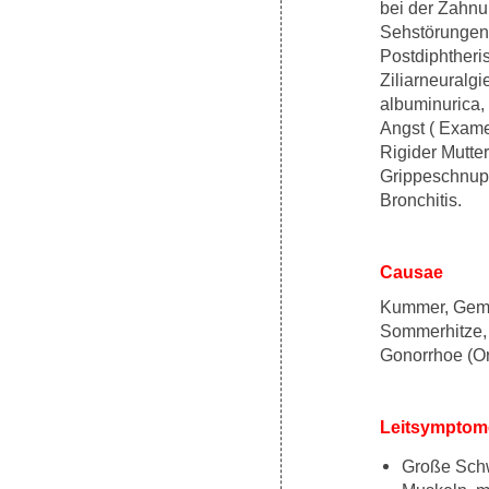
bei der Zahnu
Sehstörungen
Postdiphtheri
Ziliarneuralg
albuminurica, 
Angst ( Examen
Rigider Mutt
Grippeschnupfe
Bronchitis.
Causae
Kummer, Gemü
Sommerhitze,
Gonorrhoe (Or
Leitsymptom
Große Schw