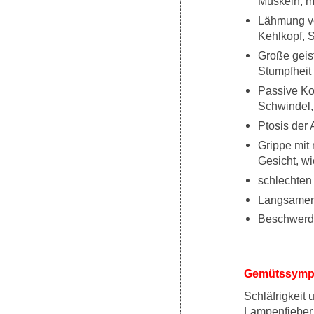
Muskeln, m
Lähmung ve
Kehlkopf, 
Große geis
Stumpfheit 
Passive Ko
Schwindel,
Ptosis der 
Grippe mit
Gesicht, w
schlechten
Langsamer
Beschwerde
Gemütssymp
Schläfrigkeit 
Lampenfieber