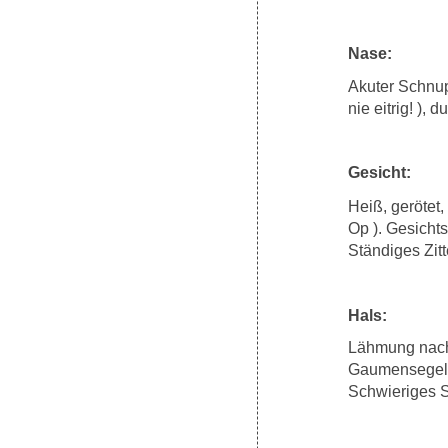
Nase:
Akuter Schnu
nie eitrig! )
Gesicht:
Heiß, gerötet
Op ). Gesich
Ständiges Zit
Hals:
Lähmung nach 
Gaumensegellä
Schwieriges 