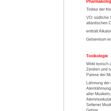
Pharmakologi
Tinktur der fr
VO: südliche 
atlantischen 
enthält Alkalo
Gelsemium en
Toxikologie
Wirkt toxisch 
Zentren und r
Parese der Mu
Lähmung der m
Atemlähmung,
aller Muskeln
Atemmuskulatur
Seltener Mus
Gehirn.