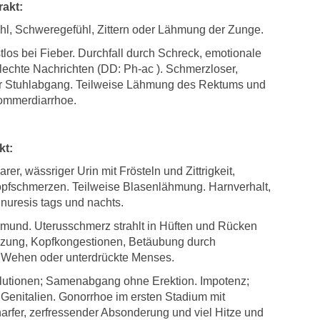
akt:
hl, Schweregefühl, Zittern oder Lähmung der Zunge.
tlos bei Fieber. Durchfall durch Schreck, emotionale
lechte Nachrichten (DD: Ph-ac ). Schmerzloser,
er Stuhlabgang. Teilweise Lähmung des Rektums und
ommerdiarrhoe.
kt:
arer, wässriger Urin mit Frösteln und Zittrigkeit,
opfschmerzen. Teilweise Blasenlähmung. Harnverhalt,
Enuresis tags und nachts.
rmund. Uterusschmerz strahlt in Hüften und Rücken
izung, Kopfkongestionen, Betäubung durch
 Wehen oder unterdrückte Menses.
lutionen; Samenabgang ohne Erektion. Impotenz;
e Genitalien. Gonorrhoe im ersten Stadium mit
harfer, zerfressender Absonderung und viel Hitze und