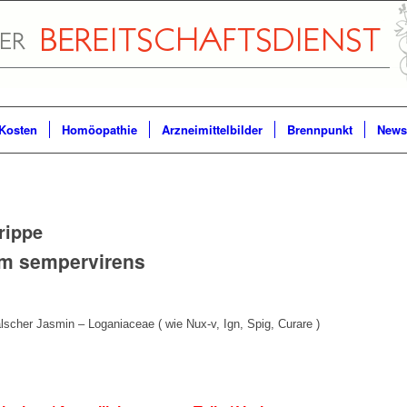
Kosten
Homöopathie
Arzneimittelbilder
Brennpunkt
Newsl
rippe
m sempervirens
lscher Jasmin – Loganiaceae ( wie Nux-v, Ign, Spig, Curare )