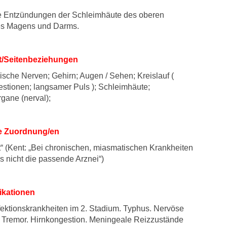
he Entzündungen der Schleimhäute des oberen
des Magens und Darms.
ät/Seitenbeziehungen
ische Nerven; Gehirn; Augen / Sehen; Kreislauf (
stionen; langsamer Puls ); Schleimhäute;
gane (nerval);
e Zuordnung/en
t“ (Kent: „Bei chronischen, miasmatischen Krankheiten
s nicht die passende Arznei“)
ikationen
fektionskrankheiten im 2. Stadium. Typhus. Nervöse
 Tremor. Hirnkongestion. Meningeale Reizzustände