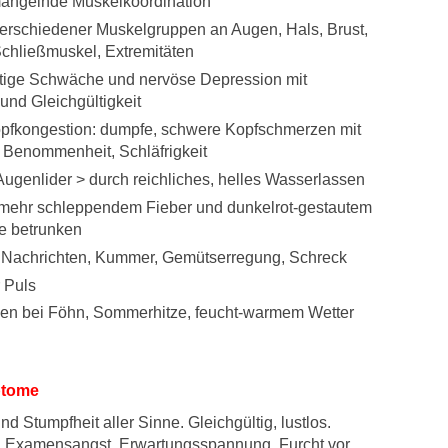
angelnde Muskelkoordination
rschiedener Muskelgruppen an Augen, Hals, Brust,
Schließmuskel, Extremitäten
tige Schwäche und nervöse Depression mit
und Gleichgültigkeit
pfkongestion: dumpfe, schwere Kopfschmerzen mit
 Benommenheit, Schläfrigkeit
Augenlider > durch reichliches, helles Wasserlassen
 mehr schleppendem Fieber und dunkelrot-gestautem
ie betrunken
 Nachrichten, Kummer, Gemütserregung, Schreck
 Puls
n bei Föhn, Sommerhitze, feucht-warmem Wetter
tome
und Stumpfheit aller Sinne. Gleichgültig, lustlos.
, Examensangst. Erwartungsspannung. Furcht vor