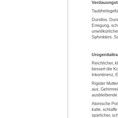
Verdauungstr
Taubheitsgefü
Durstlos. Durs
Erregung, sch
unwillkürlich
Sphinkters. S
Urogenitaltra
Reichlicher, kl
bessert die K
Inkontinenz, 
Rigider Mutte
aus. Gehirnre
ausbleibende
Atonische Pol
kalte, schlaff
spärlicher, sc