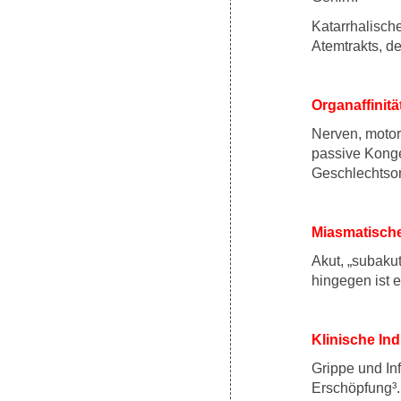
Katarrhalisc
Atemtrakts, 
Organaffinit
Nerven, motor
passive Konge
Geschlechtsor
Miasmatisch
Akut, „subaku
hingegen ist e
Klinische Ind
Grippe und In
Erschöpfung³.