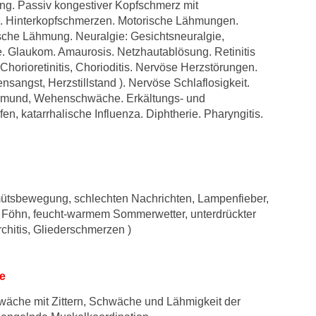
ng. Passiv kongestiver Kopfschmerz mit
. Hinterkopfschmerzen. Motorische Lähmungen.
sche Lähmung. Neuralgie: Gesichtsneuralgie,
ie. Glaukom. Amaurosis. Netzhautablösung. Retinitis
Chorioretinitis, Chorioditis. Nervöse Herzstörungen.
sangst, Herzstillstand ). Nervöse Schlaflosigkeit.
ermund, Wehenschwäche. Erkältungs- und
n, katarrhalische Influenza. Diphtherie. Pharyngitis.
tsbewegung, schlechten Nachrichten, Lampenfieber,
 Föhn, feucht-warmem Sommerwetter, unterdrückter
chitis, Gliederschmerzen )
e
äche mit Zittern, Schwäche und Lähmigkeit der