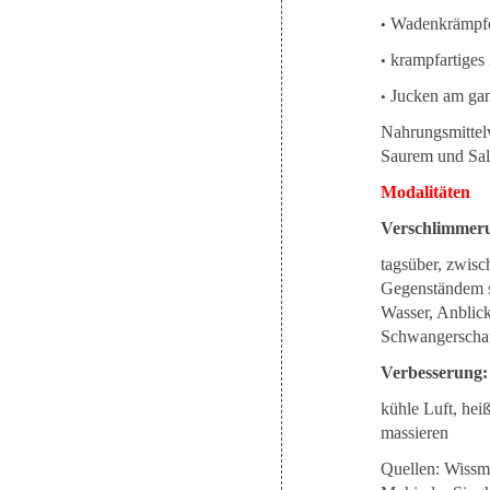
•
Wadenkrämpf
•
krampfartige
•
Jucken am ga
Nahrungsmittel
Saurem und Salz
Modalitäten
Verschlimmer
tagsüber, zwisc
Gegenständem s
Wasser, Anblic
Schwangerschaf
Verbesserung:
kühle Luft, hei
massieren
Quellen: Wissmu