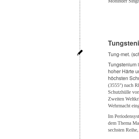
Mohinder Singh
Tungsten
Tung-met. (sc
Tungstenium i
hoher Härte un
höchsten Sch
(3555°) nach R
Schutzhülle vo
Zweiten Weltkr
Wehrmacht eing
Im Periodensys
dem Thema Mach
sechsten Reihe,