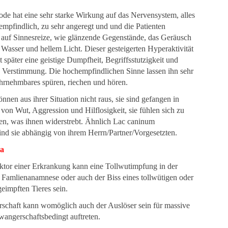
de hat eine sehr starke Wirkung auf das Nervensystem, alles
empfindlich, zu sehr angeregt und und die Patienten
g auf Sinnesreize, wie glänzende Gegenstände, das Geräusch
Wasser und hellem Licht. Dieser gesteigerten Hyperaktivität
t später eine geistige Dumpfheit, Begriffsstutzigkeit und
 Verstimmung. Die hochempfindlichen Sinne lassen ihn sehr
hrnehmbares spüren, riechen und hören.
nnen aus ihrer Situation nicht raus, sie sind gefangen in
von Wut, Aggression und Hilflosigkeit, sie fühlen sich zu
n, was ihnen widerstrebt. Ähnlich Lac caninum
nd sie abhängig von ihrem Herrn/Partner/Vorgesetzten.
ka
ktor einer Erkrankung kann eine Tollwutimpfung in der
Famlienanamnese oder auch der Biss eines tollwütigen oder
eimpften Tieres sein.
schaft kann womöglich auch der Auslöser sein für massive
wangerschaftsbedingt auftreten.