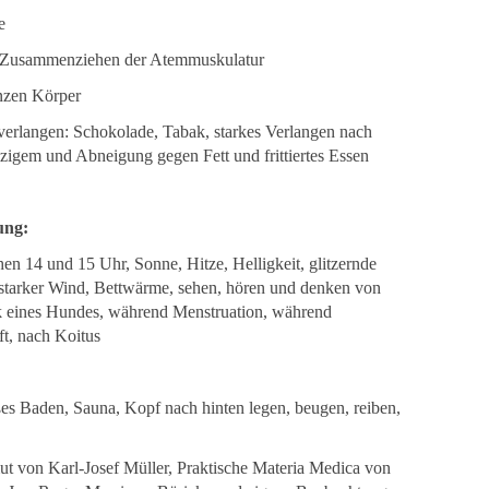
e
s Zusammenziehen der Atemmuskulatur
nzen Körper
verlangen: Schokolade, Tabak, starkes Verlangen nach
igem und Abneigung gegen Fett und frittiertes Essen
ung:
hen 14 und 15 Uhr, Sonne, Hitze, Helligkeit, glitzernde
tarker Wind, Bettwärme, sehen, hören und denken von
k eines Hundes, während Menstruation, während
t, nach Koitus
ßes Baden, Sauna, Kopf nach hinten legen, beugen, reiben,
t von Karl-Josef Müller, Praktische Materia Medica von