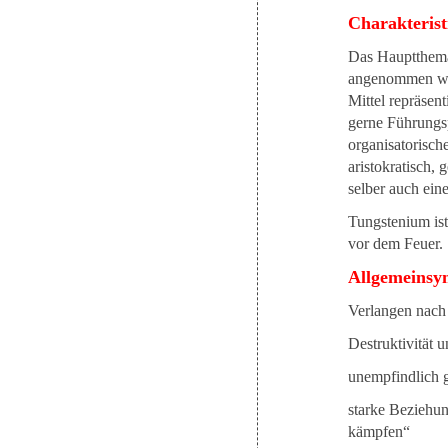
Charakterist
Das Hauptthema 
angenommen wi
Mittel repräsen
gerne Führungsp
organisatorische
aristokratisch,
selber auch eine
Tungstenium ist
vor dem Feuer.
Allgemeins
Verlangen nach
Destruktivität 
unempfindlich 
starke Beziehu
kämpfen“