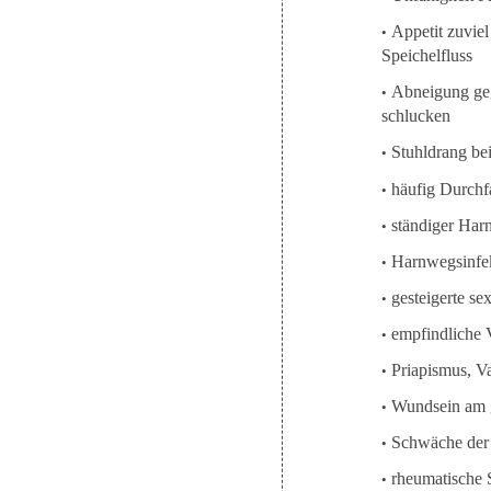
•
Appetit zuviel
Speichelfluss
•
Abneigung gege
schlucken
•
Stuhldrang be
•
häufig Durchf
•
ständiger Har
•
Harnwegsinfe
•
gesteigerte se
•
empfindliche 
•
Priapismus, Va
•
Wundsein am g
•
Schwäche der 
•
rheumatische 