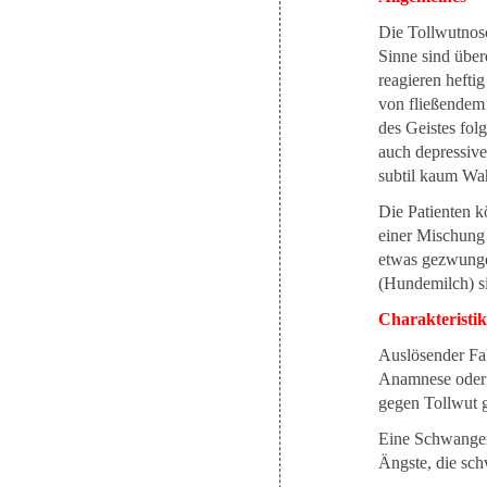
Die Tollwutnoso
Sinne sind über
reagieren hefti
von fließendem 
des Geistes folg
auch depressive
subtil kaum Wa
Die Patienten kö
einer Mischung 
etwas gezwunge
(Hundemilch) si
Charakteristi
Auslösender Fa
Anamnese oder 
gegen Tollwut g
Eine Schwanger
Ängste, die sch