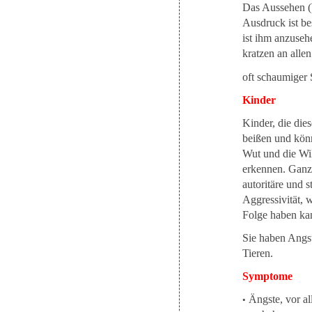
Das Aussehen (b
Ausdruck ist be
ist ihm anzuseh
kratzen an alle
oft schaumiger S
Kinder
Kinder, die die
beißen und könn
Wut und die Wil
erkennen. Ganz 
autoritäre und s
Aggressivität,
Folge haben ka
Sie haben Angs
Tieren.
Symptome
•
Ängste, vor a