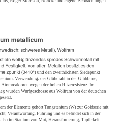
 Jus, Roger Morrison, Böricke und eigene Beobachtungen
ium metallicum
hwedisch: schweres Metall), Wolfram
st ein weißglänzendes sprödes Schwermetall mit
d Festigkeit. Von allen Metallen besitzt es den
melzpunkt (3410
°) und den zweithöchsten Siedepunkt
henium. Verwendung: der Glühdraht in der Glühbirne,
n Atomreaktoren wegen der hohen Hitzeresistenz. Im
ieg wurden Wurfgeschosse aus Wolfram von der deutschen
esetzt.
tem der Elemente gehört Tungstenium (W) zur Goldserie mit
t, Verantwortung, Führung und es befindet sich in der
 also im Stadium von Mut, Herausforderung, Tapferkeit