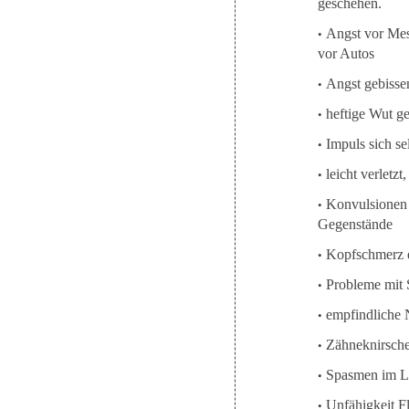
geschehen.
•
Angst vor Mes
vor Autos
•
Angst gebisse
•
heftige Wut g
•
Impuls sich se
•
leicht verletzt
•
Konvulsionen 
Gegenstände
•
Kopfschmerz d
•
Probleme mit 
•
empfindliche N
•
Zähneknirsch
•
Spasmen im La
•
Unfähigkeit F