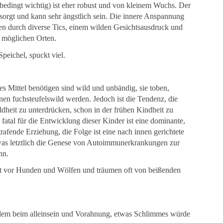
edingt wichtig) ist eher robust und von kleinem Wuchs. Der
sorgt und kann sehr ängstlich sein. Die innere Anspannung
en durch diverse Tics, einem wilden Gesichtsausdruck und
n möglichen Orten.
peichel, spuckt viel.
ses Mittel benötigen sind wild und unbändig, sie toben,
en fuchsteufelswild werden. Jedoch ist die Tendenz, die
dheit zu unterdrücken, schon in der frühen Kindheit zu
fatal für die Entwicklung dieser Kinder ist eine dominante,
trafende Erziehung, die Folge ist eine nach innen gerichtete
 was letztlich die Genese von Autoimmunerkrankungen zur
nn.
t vor Hunden und Wölfen und träumen oft von beißenden
llem beim alleinsein und Vorahnung, etwas Schlimmes würde