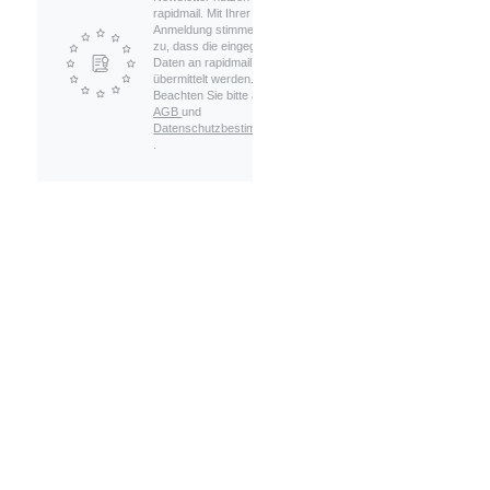
rapidmail. Mit Ihrer
Anmeldung stimmen Sie
zu, dass die eingegebenen
Daten an rapidmail
übermittelt werden.
Beachten Sie bitte auch die
AGB
und
Datenschutzbestimmungen
.