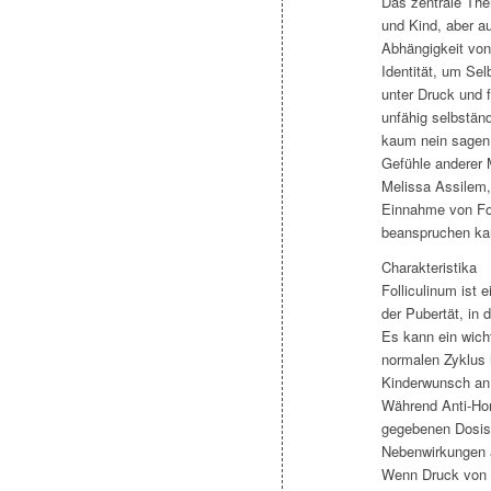
Das zentrale The
und Kind, aber 
Abhängigkeit vo
Identität, um Sel
unter Druck und 
unfähig selbstän
kaum nein sagen. 
Gefühle anderer 
Melissa Assilem,
Einnahme von Fol
beanspruchen ka
Charakteristika
Folliculinum ist 
der Pubertät, in 
Es kann ein wich
normalen Zyklus h
Kinderwunsch an
Während Anti-Ho
gegebenen Dosis 
Nebenwirkungen 
Wenn Druck von e