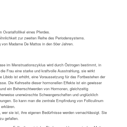
 Ovarialfollikel eines Pferdes.
Ähnlichkeit zur zweiten Reihe des Periodensystems.
g von Madame De Mattos in den 50er Jahren.
Phase im Menstruationszyklus wird durch Östrogen bestimmt, in
die Frau eine starke und kraftvolle Ausstrahlung, sie wirkt
re Libido ist erhöht, eine Voraussetzung für das Fortbestehen der
se. Die Kehrseite dieser hormonellen Effekte ist ein gewisser
o und ein Beherrschtwerden von Hormonen, gleichzeitig
cherweise unerwünschte Schwangerschaften und unglücklich
ungen. So kann man die zentrale Empfindung von Folliculinum
 erklären.
, wer sie ist, ihre eigenen Bedürfnisse werden vernachlässigt. Sie
zu gefallen.