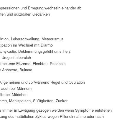
epressionen und Erregung wechseln einander ab
gsten und suizidalen Gedanken
nktion, Leberschwellung, Meteorismus
tipation im Wechsel mit Diarrhö
Tachykadie, Beklemmungsgefühl ums Herz
Urogenitalbereich
trockene Ekzeme, Flechten, Psoriasis
 Anorexie, Bulimie
Allgemeinen und vor/während Regel und Ovulation
auch bei Männern
eife bei Mädchen
aren, Mehlspeisen, Süßigkeiten, Zucker
llte immer in Erwägung gezogen werden wenn Symptome entstehen
ung des natürlichen Zyklus wegen Pilleneinnahme oder nach