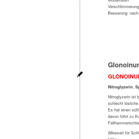
Verschlimmerung:
Besserung: nach 
Glonoinu
GLONOINU
Nitroglyzerin
,
S
Nitroglyzerin is
schlecht löslich
Es hat einen sü
davon führt zu K
Fallhammerschla
(Messart für Sch