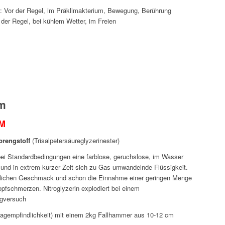
 Vor der Regel, im Präklimakterium, Bewegung, Berührung
der Regel, bei kühlem Wetter, im Freien
m
M
prengstoff
(Trisalpetersäureglyzerinester)
t bei Standardbedingungen eine farblose, geruchslose, im Wasser
e und in extrem kurzer Zeit sich zu Gas umwandelnde Flüssigkeit.
ßlichen Geschmack und schon die Einnahme einer geringen Menge
opfschmerzen. Nitroglyzerin explodiert bei einem
gversuch
lagempfindlichkeit) mit einem 2kg Fallhammer aus 10-12 cm