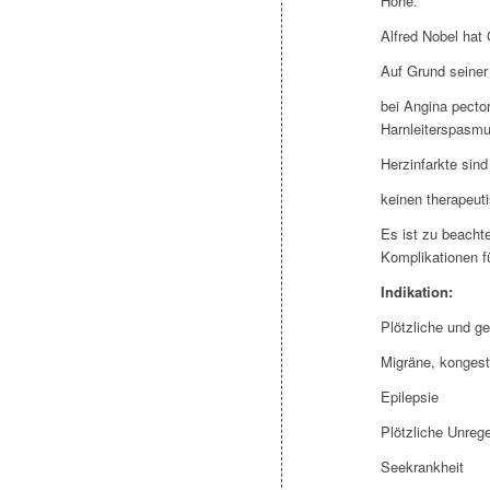
Höhe.
Alfred Nobel hat 
Auf Grund seiner 
bei Angina pector
Harnleiterspasmu
Herzinfarkte sind
keinen therapeuti
Es ist zu beacht
Komplikationen f
Indikation:
Plötzliche und g
Migräne, konges
Epilepsie
Plötzliche Unreg
Seekrankheit