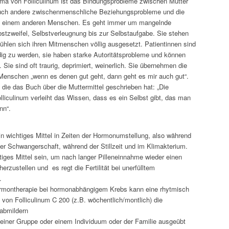
ma von Folliculinum ist das Bindungsprobleme zwischen Mutter
auch andere zwischenmenschliche Beziehungsprobleme und die
n einem anderen Menschen. Es geht immer um mangelnde
bstzweifel, Selbstverleugnung bis zur Selbstaufgabe. Sie stehen
fühlen sich ihren Mitmenschen völlig ausgesetzt. Patientinnen sind
dig zu werden, sie haben starke Autoritätsprobleme und können
Sie sind oft traurig, deprimiert, weinerlich. Sie übernehmen die
Menschen „wenn es denen gut geht, dann geht es mir auch gut“.
 die das Buch über die Muttermittel geschrieben hat: „Die
liculinum verleiht das Wissen, dass es ein Selbst gibt, das man
nn“.
ein wichtiges Mittel in Zeiten der Hormonumstellung, also während
der Schwangerschaft, während der Stillzeit und im Klimakterium.
tiges Mittel sein, um nach langer Pilleneinnahme wieder einen
erzustellen und es regt die Fertilität bei unerfülltem
.
rmontherapie bei hormonabhängigem Krebs kann eine rhytmisch
von Folliculinum C 200 (z.B. wöchentlich/montlich) die
abmildern
iner Gruppe oder einem Individuum oder der Familie ausgeübt