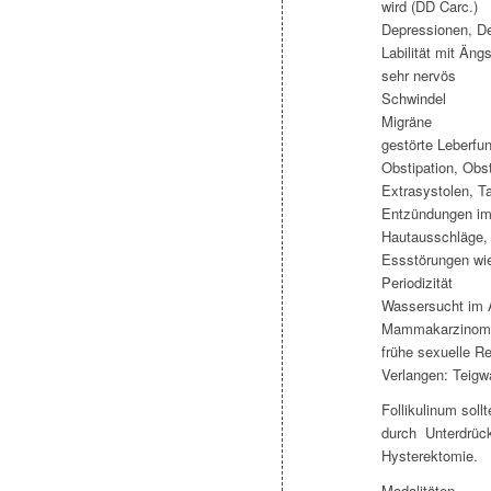
wird (DD Carc.)
Depressionen, D
Labilität mit Än
sehr nervös
Schwindel
Migräne
gestörte Leberfu
Obstipation, Obs
Extrasystolen, 
Entzündungen im 
Hautausschläge, 
Essstörungen wie
Periodizität
Wassersucht im 
Mammakarzinom 
frühe sexuelle R
Verlangen: Teigw
Follikulinum so
durch Unterdrück
Hysterektomie.
Modalitäten