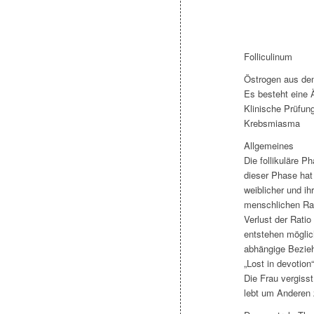
Folliculinum
Östrogen aus dem
Es besteht eine 
Klinische Prüfun
Krebsmiasma
Allgemeines
Die follikuläre 
dieser Phase hat 
weiblicher und ih
menschlichen Ras
Verlust der Rati
entstehen mögli
abhängige Bezieh
„Lost in devotion“
Die Frau vergisst
lebt um Anderen 