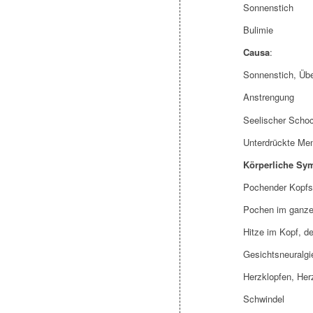
Sonnenstich
Bulimie
Causa
:
Sonnenstich, Übe
Anstrengung
Seelischer Scho
Unterdrückte Me
Körperliche Sy
Pochender Kopfs
Pochen im ganze
Hitze im Kopf, de
Gesichtsneuralgi
Herzklopfen, He
Schwindel