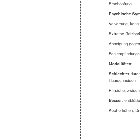
Erschöpfung
Psychische Sy
Verwirrung, kann 
Extreme Reizbark
Abneigung gege
Fehlempfindungen
Modalitäten:
Schlechter
durch
Haarschneiden
Pfirsiche, zwisch
Besser
: entblöß
Kopf erhöhen, Dr