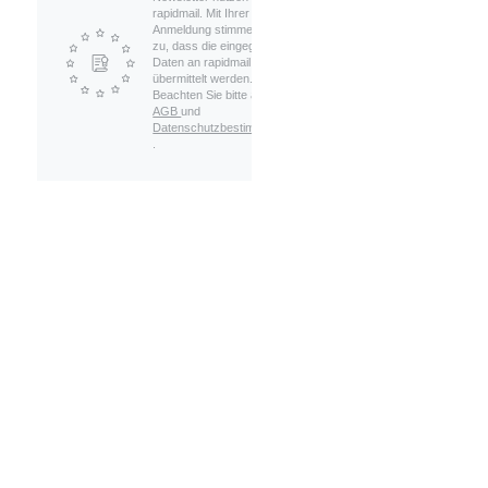
rapidmail. Mit Ihrer
Anmeldung stimmen Sie
zu, dass die eingegebenen
Daten an rapidmail
übermittelt werden.
Beachten Sie bitte auch die
AGB
und
Datenschutzbestimmungen
.