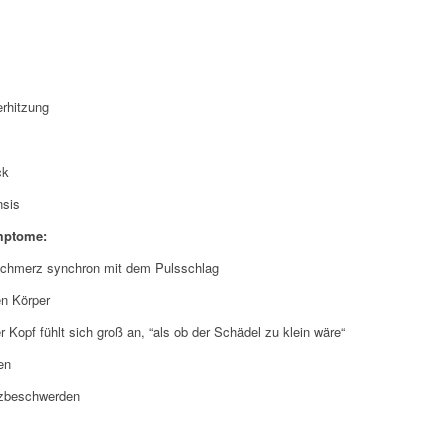
rhitzung
ck
nsis
mptome:
chmerz synchron mit dem Pulsschlag
n Körper
r Kopf fühlt sich groß an, “als ob der Schädel zu klein wäre“
en
rzbeschwerden