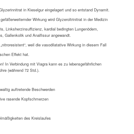
Glyzerinnitrat in Kieselgur eingelagert und so entstand Dynamit.
gefäßerweiternder Wirkung wird Glyzeroltrinitrat in der Medizin
is, Linksherzinsuffizienz, kardial bedingten Lungenödem,
s, Gallenkolik und Analfissur angewandt.
 „nitroresistent“, weil die vasodilatative Wirkung in diesem Fall
schen Effekt hat.
en! In Verbindung mit Viagra kann es zu lebensgefährlichen
ühre (während 72 Std.).
ewaltig auftretende Beschwerden
tive rasende Kopfschmerzen
elmäßigkeiten des Kreislaufes