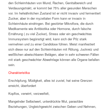
den Schleimhäuten von Mund, Rachen, Genitalbereich und
Verdauungstrakt, er kommt bei 75% aller gesunden Menschen
vor. Im hefeähnlichen Zustand ist er nicht invasiv und fermentiert
Zucker, aber in der myzelialen Form kann er invasiv in
Schleimhäute eindringen. Bei gestörter Mikroflora, die durch
Medikamente wie Antibiotika oder Hormone, durch falsche
Ernährung ( zu viel Zucker), Stress oder ein geschwächtes
Immunsystem begünstigt wird, kann sich der Pilz stark
vermehren und zu einer Candidose führen. Meist manifestiert
sich diese nur auf den Schleimhäuten mit Rötung, Juckreiz und
weißlichen abwischbaren Belägen, aber in sehr schweren Fällen
mit stark geschwächter Abwehrlage können alle Organe befallen
sein.
Charakteristika
Erschöpfung, Müdigkeit, alles ist zuviel, hat seine Grenzen
erreicht, überfordert
Kopflos, verwirrt, verzweifelt,
Mangelnder Selbstwert, unterdrückte Wut, parasitäre
Beziehungen, Ungleichgewicht zwischen Geben und Nehmen,