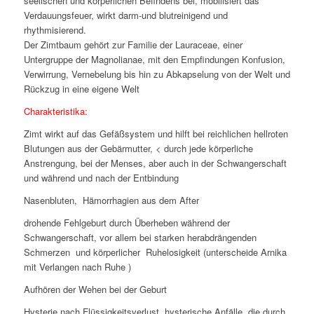
seelischen und körperlichen Befindens bei, mobilisiert das
Verdauungsfeuer, wirkt darm-und blutreinigend und
rhythmisierend.
Der Zimtbaum gehört zur Familie der Lauraceae, einer
Untergruppe der Magnolianae, mit den Empfindungen Konfusion,
Verwirrung, Vernebelung bis hin zu Abkapselung von der Welt und
Rückzug in eine eigene Welt
Charakteristika:
Zimt wirkt auf das Gefäßsystem und hilft bei reichlichen hellroten
Blutungen aus der Gebärmutter, < durch jede körperliche
Anstrengung, bei der Menses, aber auch in der Schwangerschaft
und während und nach der Entbindung
Nasenbluten, Hämorrhagien aus dem After
drohende Fehlgeburt durch Überheben während der
Schwangerschaft, vor allem bei starken herabdrängenden
Schmerzen und körperlicher Ruhelosigkeit (unterscheide Arnika
mit Verlangen nach Ruhe )
Aufhören der Wehen bei der Geburt
Hysterie nach Flüssigkeitsverlust, hysterische Anfälle, die durch