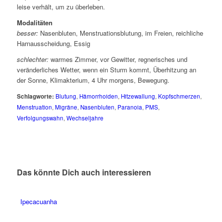
leise verhält, um zu überleben.
Modalitäten
besser:
Nasenbluten, Menstruationsblutung, im Freien, reichliche
Harnausscheidung, Essig
schlechter:
warmes Zimmer, vor Gewitter, regnerisches und
veränderliches Wetter, wenn ein Sturm kommt, Überhitzung an
der Sonne, Klimakterium, 4 Uhr morgens, Bewegung.
Schlagworte:
Blutung
,
Hämorrhoiden
,
Hitzewallung
,
Kopfschmerzen
,
Menstruation
,
Migräne
,
Nasenbluten
,
Paranoia
,
PMS
,
Verfolgungswahn
,
Wechseljahre
Das könnte Dich auch interessieren
Ipecacuanha