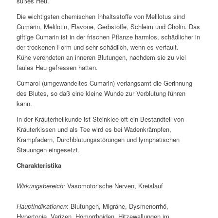
süßes Heu.
Die wichtigsten chemischen Inhaltsstoffe von Melilotus sind
Cumarin, Melilotin, Flavone, Gerbstoffe, Schleim und Cholin. Das
giftige Cumarin ist in der frischen Pflanze harmlos, schädlicher in
der trockenen Form und sehr schädlich, wenn es verfault.
Kühe verendeten an inneren Blutungen, nachdem sie zu viel
faules Heu gefressen hatten.
Cumarol (umgewandeltes Cumarin) verlangsamt die Gerinnung
des Blutes, so daß eine kleine Wunde zur Verblutung führen
kann.
In der Kräuterheilkunde ist Steinklee oft ein Bestandteil von
Kräuterkissen und als Tee wird es bei Wadenkrämpfen,
Krampfadern, Durchblutungsstörungen und lymphatischen
Stauungen eingesetzt.
Charakteristika
Wirkungsbereich:
Vasomotorische Nerven, Kreislauf
Hauptindikationen
: Blutungen, Migräne, Dysmenorrhö,
Hypertonie, Varizen, Hömorrhoiden, Hitzewallungen im