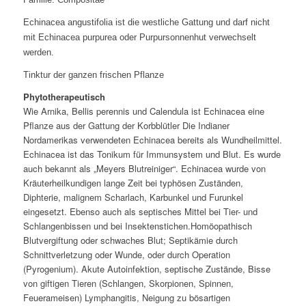
Echinacea angustifolia ist die westliche Gattung und darf nicht
mit Echinacea purpurea oder Purpursonnenhut verwechselt
werden.
Tinktur der ganzen frischen Pflanze
Phytotherapeutisch
Wie Arnika, Bellis perennis und Calendula ist Echinacea eine
Pflanze aus der Gattung der Korbblütler Die Indianer
Nordamerikas verwendeten Echinacea bereits als Wundheilmittel.
Echinacea ist das Tonikum für Immunsystem und Blut. Es wurde
auch bekannt als „Meyers Blutreiniger“. Echinacea wurde von
Kräuterheilkundigen lange Zeit bei typhösen Zuständen,
Diphterie, malignem Scharlach, Karbunkel und Furunkel
eingesetzt. Ebenso auch als septisches Mittel bei Tier- und
Schlangenbissen und bei Insektenstichen.Homöopathisch
Blutvergiftung oder schwaches Blut; Septikämie durch
Schnittverletzung oder Wunde, oder durch Operation
(Pyrogenium). Akute Autoinfektion, septische Zustände, Bisse
von giftigen Tieren (Schlangen, Skorpionen, Spinnen,
Feuerameisen) Lymphangitis, Neigung zu bösartigen