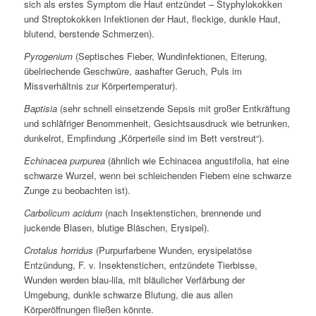
sich als erstes Symptom die Haut entzündet – Styphylokokken
und Streptokokken Infektionen der Haut, fleckige, dunkle Haut,
blutend, berstende Schmerzen).
Pyrogenium
(Septisches Fieber, Wundinfektionen, Eiterung,
übelriechende Geschwüre, aashafter Geruch, Puls im
Missverhältnis zur Körpertemperatur).
Baptisia
(sehr schnell einsetzende Sepsis mit großer Entkräftung
und schläfriger Benommenheit, Gesichtsausdruck wie betrunken,
dunkelrot, Empfindung „Körperteile sind im Bett verstreut“).
Echinacea purpurea
(ähnlich wie Echinacea angustifolia, hat eine
schwarze Wurzel, wenn bei schleichenden Fiebern eine schwarze
Zunge zu beobachten ist).
Carbolicum acidum
(nach Insektenstichen, brennende und
juckende Blasen, blutige Bläschen, Erysipel).
Crotalus horridus
(Purpurfarbene Wunden, erysipelatöse
Entzündung, F. v. Insektenstichen, entzündete Tierbisse,
Wunden werden blau-lila, mit bläulicher Verfärbung der
Umgebung, dunkle schwarze Blutung, die aus allen
Körperöffnungen fließen könnte.