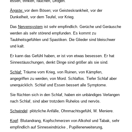
essen, trinken, rauchen, Drogen.
Ängste:
vor dem Bösen; vor Geisteskrankheit, vor der
Dunkelheit, vor dem Teufel, vor Krieg.
Das
Nervensystem
ist sehr empfindlich. Gerüche und Geräusche
werden als sehr störend empfunden. Es kommt zu
Taubheitsgefühlen und Spastiken. Die Glieder sind bleischwer
und kalt.
Er kann das Gefühl haben, er ist von etwas besessen. Er hat
Sinnestäuschungen, denkt Dinge sind größer als sie sind.
Schlaf:
Träume vom Krieg, von Ruinen, von Kämpfen,
angegriffen zu werden, von Mord. Schlaflos. Tiefer Schlaf aber
unerquicklich. Schlaf und Essen bessert alle Symptome.
Sie flüchten sich in den Schlaf, haben ein unbändiges Verlangen
nach Schlaf, sind aber trotzdem Ruhelos und nervös.
Schwindel
: plötzliche Anfälle, Ohnmachtsgefühl, M. Meniere.
Kopf
: Blutandrang,
Kopfschmerzen von Alkohol und Tabak, sehr
empfindlich auf Sinneseindrücke , Pupillenerweiterung,