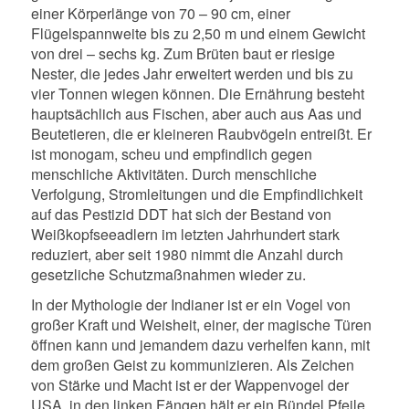
einer Körperlänge von 70 – 90 cm, einer
Flügelspannweite bis zu 2,50 m und einem Gewicht
von drei – sechs kg. Zum Brüten baut er riesige
Nester, die jedes Jahr erweitert werden und bis zu
vier Tonnen wiegen können. Die Ernährung besteht
hauptsächlich aus Fischen, aber auch aus Aas und
Beutetieren, die er kleineren Raubvögeln entreißt. Er
ist monogam, scheu und empfindlich gegen
menschliche Aktivitäten. Durch menschliche
Verfolgung, Stromleitungen und die Empfindlichkeit
auf das Pestizid DDT hat sich der Bestand von
Weißkopfseeadlern im letzten Jahrhundert stark
reduziert, aber seit 1980 nimmt die Anzahl durch
gesetzliche Schutzmaßnahmen wieder zu.
In der Mythologie der Indianer ist er ein Vogel von
großer Kraft und Weisheit, einer, der magische Türen
öffnen kann und jemandem dazu verhelfen kann, mit
dem großen Geist zu kommunizieren. Als Zeichen
von Stärke und Macht ist er der Wappenvogel der
USA, in den linken Fängen hält er ein Bündel Pfeile