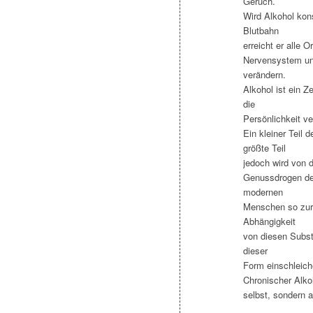
Geruch.
Wird Alkohol kons
Blutbahn
erreicht er alle 
Nervensystem un
verändern.
Alkohol ist ein Z
die
Persönlichkeit ve
Ein kleiner Teil
größte Teil
jedoch wird von 
Genussdrogen des
modernen
Menschen so zur 
Abhängigkeit
von diesen Subst
dieser
Form einschleiche
Chronischer Alko
selbst, sondern 