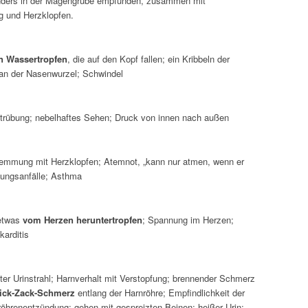
nders in der Magengrube empfunden, zusammen mit
 und Herzklopfen.
n Wassertropfen
, die auf den Kopf fallen; ein Kribbeln der
an der Nasenwurzel; Schwindel
trübung; nebelhaftes Sehen; Druck von innen nach außen
mmung mit Herzklopfen; Atemnot, „kann nur atmen, wenn er
ckungsanfälle; Asthma
etwas
vom Herzen heruntertropfen
; Spannung im Herzen;
karditis
lter Urinstrahl; Harnverhalt mit Verstopfung; brennender Schmerz
ick-Zack-Schmerz
entlang der Harnröhre; Empfindlichkeit der
röhrenentzündung; gehen mit gespreizten Beinen; heißer Urin;