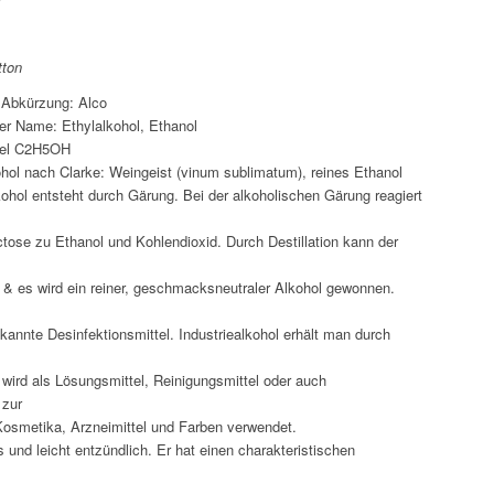
tton
Abkürzung: Alco
er Name: Ethylalkohol, Ethanol
el C2H5OH
hol nach Clarke: Weingeist (vinum sublimatum), reines Ethanol
ohol entsteht durch Gärung. Bei der alkoholischen Gärung reagiert
tose zu Ethanol und Kohlendioxid. Durch Destillation kann der
n & es wird ein reiner, geschmacksneutraler Alkohol gewonnen.
ekannte Desinfektionsmittel. Industriealkohol erhält man durch
 wird als Lösungsmittel, Reinigungsmittel oder auch
 zur
Kosmetika, Arzneimittel und Farben verwendet.
os und leicht entzündlich. Er hat einen charakteristischen