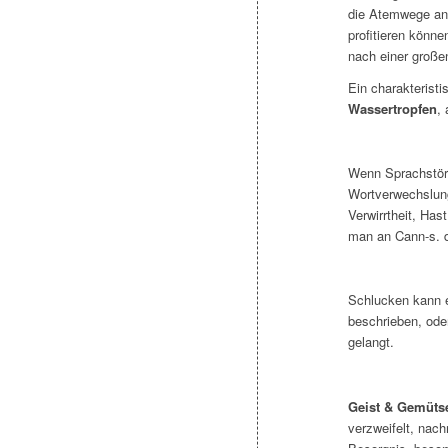
die Atemwege an
profitieren könn
nach einer große
Ein charakterist
Wassertropfen
,
Wenn Sprachstöru
Wortverwechslung
Verwirrtheit, Ha
man an Cann-s. d
Schlucken kann e
beschrieben, ode
gelangt.
Geist & Gemüts
verzweifelt, nach