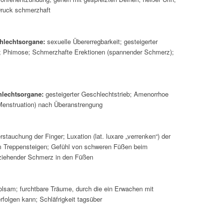
Druck schmerzhaft
hlechtsorgane:
sexuelle Übererregbarkeit; gesteigerter
b; Phimose; Schmerzhafte Erektionen (spannender Schmerz);
hlechtsorgane:
gesteigerter Geschlechtstrieb; Amenorrhoe
Menstruation) nach Überanstrengung
stauchung der Finger; Luxation (lat. luxare „verrenken“) der
m Treppensteigen; Gefühl von schweren Füßen beim
 ziehender Schmerz in den Füßen
olsam; furchtbare Träume, durch die ein Erwachen mit
rfolgen kann; Schläfrigkeit tagsüber