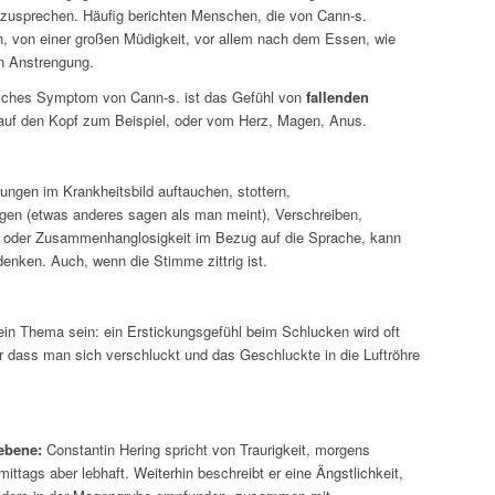
zusprechen. Häufig berichten Menschen, die von Cann-s.
en, von einer großen Müdigkeit, vor allem nach dem Essen, wie
n Anstrengung.
isches Symptom von Cann-s. ist das Gefühl von
fallenden
 auf den Kopf zum Beispiel, oder vom Herz, Magen, Anus.
ngen im Krankheitsbild auftauchen, stottern,
en (etwas anderes sagen als man meint), Verschreiben,
st oder Zusammenhanglosigkeit im Bezug auf die Sprache, kann
enken. Auch, wenn die Stimme zittrig ist.
in Thema sein: ein Erstickungsgefühl beim Schlucken wird oft
r dass man sich verschluckt und das Geschluckte in die Luftröhre
ebene:
Constantin Hering spricht von Traurigkeit, morgens
mittags aber lebhaft. Weiterhin beschreibt er eine Ängstlichkeit,