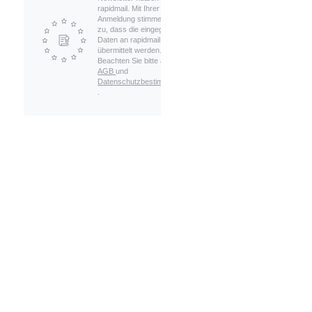
rapidmail. Mit Ihrer
Anmeldung stimmen Sie
zu, dass die eingegebenen
Daten an rapidmail
übermittelt werden.
Beachten Sie bitte auch die
AGB
und
Datenschutzbestimmungen
.