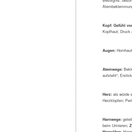
Besorgnis, beso
Atembeklemmung
Kopf:
Gefühl vo
Kopfhaut; Druck 
Augen:
Hornhaut
Atemwege:
Bekle
aufsteht“; Ersti
Herz:
als würde 
Herzklopfen; Peri
Harnwege:
getei
beim Urinieren;
Z
Harnröhre
; Harn