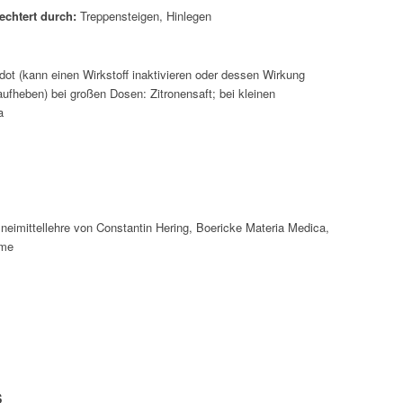
echtert durch:
Treppensteigen, Hinlegen
dot (kann einen Wirkstoff inaktivieren oder dessen Wirkung
aufheben) bei großen Dosen: Zitronensaft; bei kleinen
a
neimittellehre von Constantin Hering, Boericke Materia Medica,
ome
s