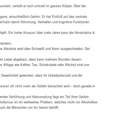
umiert, verteilt er sich schnell im ganzen Körper. Über die
Organe, einschließlich Gehirn. Er hat Einfluß auf das zentrale
d kann damit Stimmung, Verhalten und kognitive Funktionen
ellgift. Ein hoher Konsum über viele Jahre kann die Hirnstruktur &
rändern.
 des Alkohols wird über Schweiß und Atem ausgeschieden. Der
der Leber abgebaut, dass kann mehrere Stunden dauern.
 Alltags wie Kaffee, Tee, Schokolade oder Alkohol sind uns
Gewohnheit geworden, dass ihr Unheilpotenzial und die
anzen oft nicht mehr als Gefahr betrachtet wird – doch gerade in
nder Verführung und Abstumpfung liegt ein Teil ihrer Gefahr.
holismus ist ein weltweites Problem, welches nicht nur Alkoholiker
auch die Menschen um ihn herum betrifft.