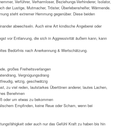
emmer, Verführer, Verharmloser, Beziehungs-Verhinderer, Isolator,
auch der Lustige, Mutmacher, Tröster, Überlebenshelfer, Wärmende.
ung steht extremer Hemmung gegenüber. Diese beiden
inander abwechseln. Auch eine Art kindische Angeberei oder
ngst vor Entlarvung, die sich in Aggressivität äußern kann, kann
eltes Bedürfnis nach Anerkennung & Wertschätzung.
ude, großes Freiheitsverlangen
 Tatendrang, Vergnügungsdrang
ktfreudig, witzig, geschwätzig
t, zu viel reden, lautstarkes Übertönen anderer, lautes Lachen,
sches Benehmen
aß oder um etwas zu bekommen
alischem Empfinden, keine Reue oder Scham, wenn bei
stungsfähigkeit oder auch nur das Gefühl Kraft zu haben bis hin