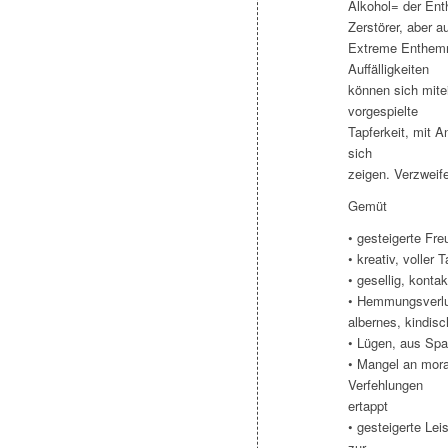
Alkohol= der Enth
Zerstörer, aber 
Extreme Enthemm
Auffälligkeiten
können sich mite
vorgespielte
Tapferkeit, mit A
sich
zeigen. Verzweif
Gemüt
• gesteigerte Fre
• kreativ, voller
• gesellig, konta
• Hemmungsverlus
albernes, kindi
• Lügen, aus Sp
• Mangel an mor
Verfehlungen
ertappt
• gesteigerte Lei
zur