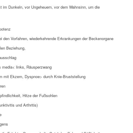
gst im Dunkeln, vor Ungeheuern, vor dem Wahnsinn, um die
potenz
ei den Vorfahren, wiederkehrende Erkrankungen der Beckenorgane
llen Beziehung,
ausschlag
tis media< links, Räusperzwang
am mit Ekzem, Dyspnoe> durch Knie-Bruststellung
hren
indlichkeit, Hitze der Fußsohlen
nktivitis und Arthritis)
e
rgens