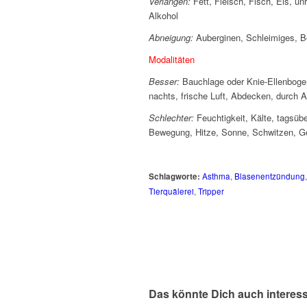
Verlangen:
Fett, Fleisch, Fisch, Eis, un
Alkohol
Abneigung:
Auberginen, Schleimiges, B
Modalitäten
Besser:
Bauchlage oder Knie-Ellenbog
nachts, frische Luft, Abdecken, durch
Schlechter:
Feuchtigkeit, Kälte, tagsüb
Bewegung, Hitze, Sonne, Schwitzen, Ge
Schlagworte:
Asthma
,
Blasenentzündung
Tierquälerei
,
Tripper
Das könnte Dich auch interes