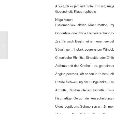
Angst, dass jemand hinter ihm ist, An
Gesundheit, Klaustrophobie
Nägelkauen
Extremer Sexualtrieb, Masturbation, Im
Gonorrhoe oder frühe Herzerkrankung b
Zystitis nach Beginn einer neuen sexue
Coca
Säuglinge mit stark begrenztem Windel
Chronische Rhinitis, Sinusitis oder Oti
Asthma seit der Kindheit, ev. gemeins
Angina pectoris, oft schon in frühen Ja
Starke Schwellung der Fußgelenke, Empf
Arthritis, Morbus Reiter(Urethritis, Konju
Fischartiger Geruch der Ausscheidungn
Ulcus pepticum, Schmerzen um 2h mo