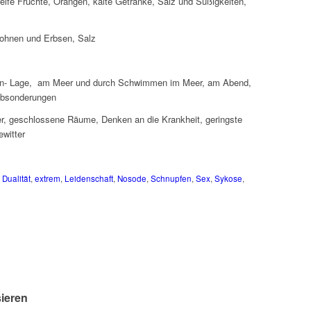
reife Früchte, Orangen, kalte Getränke, Salz und Süßigkeiten,
ohnen und Erbsen, Salz
en- Lage, am Meer und durch Schwimmen im Meer, am Abend,
 Absonderungen
er, geschlossene Räume, Denken an die Krankheit, geringste
witter
,
Dualität
,
extrem
,
Leidenschaft
,
Nosode
,
Schnupfen
,
Sex
,
Sykose
,
sieren