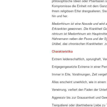
philosophische Ideen oder Phantasien s
Kompromisse die Einheit mit dem Ganze
ihrem religiösen Eifer drangsalieren. S
hin und her.
Medorrhinum ist eine Nosode und wird a
Erkrankten gewonnen. Die Krankheit Gon
nitricum ist Medorrhinum ein Hauptmitt
Hahnemann neben der Psora und der Syph
Urübel, das chronischen Krankheiten zu
Charakteristika
Extrem leidenschaftlich, sprunghaft, Ve
Entgegengesetzte Extreme in einer Per
Immer in Eile, Vorahnungen, Zeit verge
Alles erscheint unwirklich, wie in einem
Verwirrung, verliert den Faden der Unte
Aggressiv bis zur Grausamkeit und Gewal
Tierquälerei oder übertriebene Liebe zu 