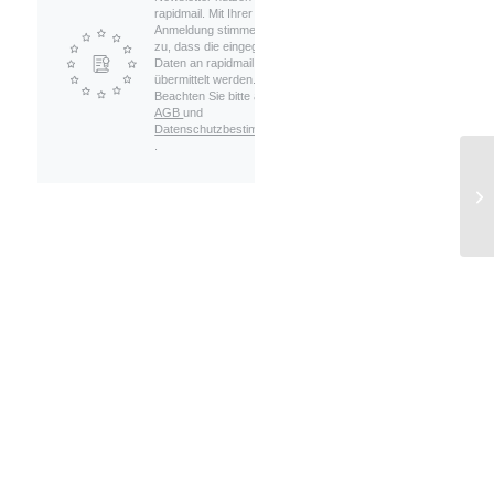
rapidmail. Mit Ihrer
Anmeldung stimmen Sie
zu, dass die eingegebenen
Daten an rapidmail
übermittelt werden.
Beachten Sie bitte auch die
AGB
und
Datenschutzbestimmungen
.
Ep