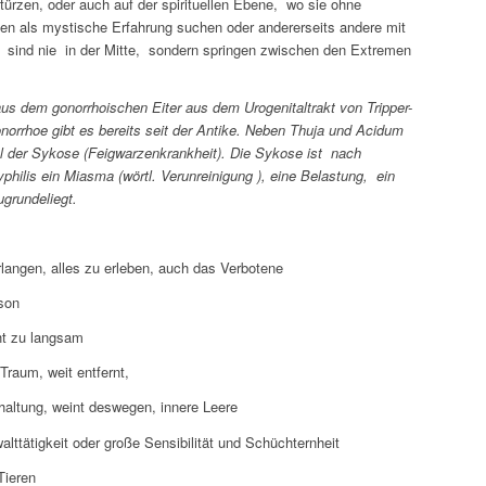
türzen, oder auch auf der spirituellen Ebene, wo sie ohne
n als mystische Erfahrung suchen oder andererseits andere mit
ie sind nie in der Mitte, sondern springen zwischen den Extremen
us dem gonorrhoischen Eiter aus dem Urogenitaltrakt von Tripper-
orrhoe gibt es bereits seit der Antike. Neben Thuja und Acidum
el der Sykose (Feigwarzenkrankheit). Die Sykose ist nach
ilis ein Miasma (wörtl. Verunreinigung ), eine Belastung, ein
grundeliegt.
rlangen, alles zu erleben, auch das Verbotene
son
ht zu langsam
 Traum, weit entfernt,
rhaltung, weint deswegen, innere Leere
ttätigkeit oder große Sensibilität und Schüchternheit
Tieren