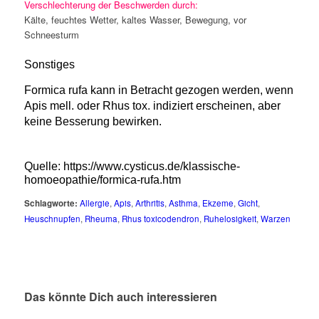
Verschlechterung der Beschwerden durch:
Kälte, feuchtes Wetter, kaltes Wasser, Bewegung, vor
Schneesturm
Sonstiges
Formica rufa kann in Betracht gezogen werden, wenn
Apis mell. oder Rhus tox. indiziert erscheinen, aber
keine Besserung bewirken.
Quelle: https://www.cysticus.de/klassische-
homoeopathie/formica-rufa.htm
Schlagworte:
Allergie
,
Apis
,
Arthritis
,
Asthma
,
Ekzeme
,
Gicht
,
Heuschnupfen
,
Rheuma
,
Rhus toxicodendron
,
Ruhelosigkeit
,
Warzen
Das könnte Dich auch interessieren