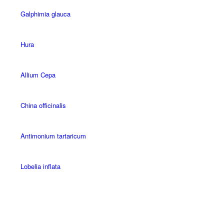
Galphimia glauca
Hura
Allium Cepa
China officinalis
Antimonium tartaricum
Lobelia inflata