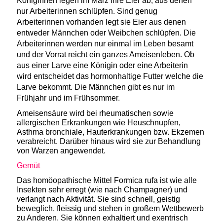
Königinnen legen im März ihre Eier ab, aus denen
nur Arbeiterinnen schlüpfen. Sind genug
Arbeiterinnen vorhanden legt sie Eier aus denen
entweder Männchen oder Weibchen schlüpfen. Die
Arbeiterinnen werden nur einmal im Leben besamt
und der Vorrat reicht ein ganzes Ameisenleben. Ob
aus einer Larve eine Königin oder eine Arbeiterin
wird entscheidet das hormonhaltige Futter welche die
Larve bekommt. Die Männchen gibt es nur im
Frühjahr und im Frühsommer.
Ameisensäure wird bei rheumatischen
sowie
allergischen
Erkrankungen
wie Heuschnupfen,
Asthma bronchiale, Hauterkrankungen
bzw. Ekzemen
verabreicht. Darüber hinaus wird sie zur Behandlung
von Warzen
angewendet.
Gemüt
Das homöopathische Mittel Formica rufa ist wie alle
Insekten sehr erregt (wie nach Champagner) und
verlangt nach Aktivität. Sie sind schnell, geistig
beweglich, fleissig und stehen in großem Wettbewerb
zu Anderen. Sie können exhaltiert und exentrisch