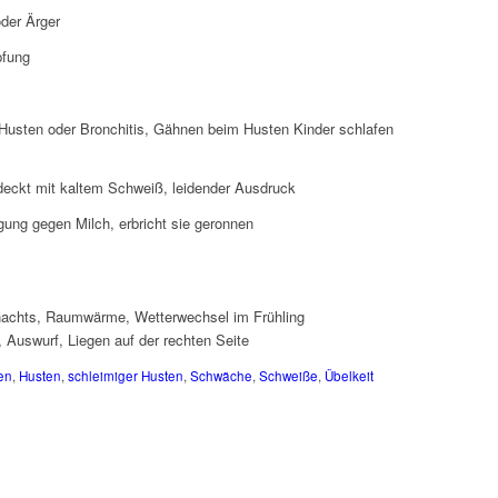
oder Ärger
pfung
 Husten oder Bronchitis, Gähnen beim Husten Kinder schlafen
bedeckt mit kaltem Schweiß, leidender Ausdruck
ung gegen Milch, erbricht sie geronnen
nachts, Raumwärme, Wetterwechsel im Frühling
, Auswurf, Liegen auf der rechten Seite
en
,
Husten
,
schleimiger Husten
,
Schwäche
,
Schweiße
,
Übelkeit