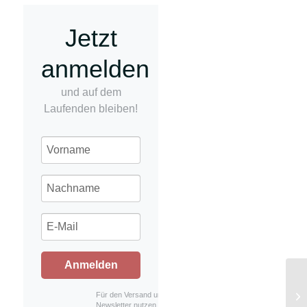
Jetzt
anmelden
und auf dem
Laufenden bleiben!
Anmelden
Ap
Für den Versand unserer
Newsletter nutzen wir