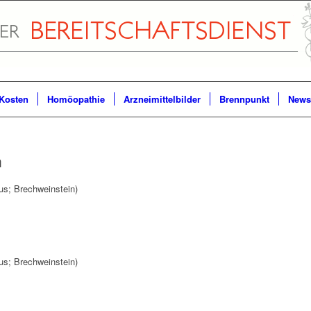
Kosten
Homöopathie
Arzneimittelbilder
Brennpunkt
Newsl
m
us; Brechweinstein)
us; Brechweinstein)