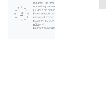
rapidmail. Mit Ihrer
Anmeldung stimmen Sie
zu, dass die eingegebenen
Daten an rapidmail
übermittelt werden.
Beachten Sie bitte auch die
AGB
und
Datenschutzbestimmungen
.