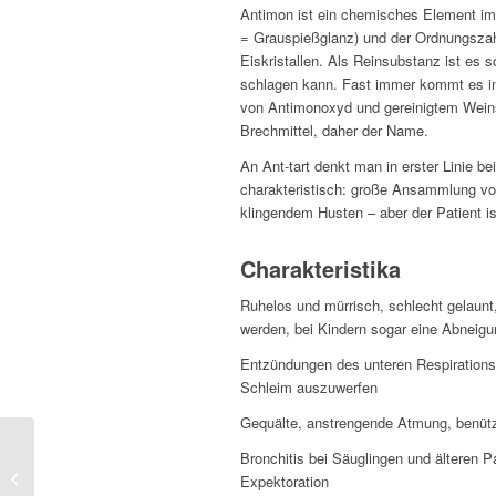
Antimon ist ein chemisches Element im
= Grauspießglanz) und der Ordnungszah
Eiskristallen. Als Reinsubstanz ist e
schlagen kann. Fast immer kommt es in
von Antimonoxyd und gereinigtem Weinste
Brechmittel, daher der Name.
An Ant-tart denkt man in erster Linie 
charakteristisch: große Ansammlung v
klingendem Husten – aber der Patient 
Charakteristika
Ruhelos und mürrisch, schlecht gelaunt,
werden, bei Kindern sogar eine Abneig
Entzündungen des unteren Respirationst
Schleim auszuwerfen
Gequälte, anstrengende Atmung, benütz
Bronchitis bei Säuglingen und älteren 
Antimonium crudum
Expektoration