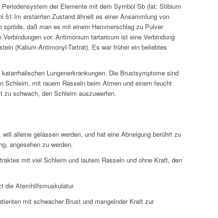
 Periodensystem der Elemente mit dem Symbol Sb (lat: Stibium
l 51.Im erstarrten Zustand ähnelt es einer Ansammlung von
s so spröde, daß man es mit einem Hammerschlag zu Pulver
 Verbindungen vor. Antimonium tartaricum ist eine Verbindung
in (Kalium-Antimonyl-Tartrat). Es war früher ein beliebtes
bei katarrhalischen Lungenerkrankungen. Die Brustsymptome sind
on Schleim, mit rauem Rasseln beim Atmen und einem feucht
ist zu schwach, den Schleim auszuwerfen.
 will alleine gelassen werden, und hat eine Abneigung berührt zu
ung, angesehen zu werden.
raktes mit viel Schleim und lautem Rasseln und ohne Kraft, den
t die Atemhilfsmuskulatur
Patienten mit schwacher Brust und mangelnder Kraft zur