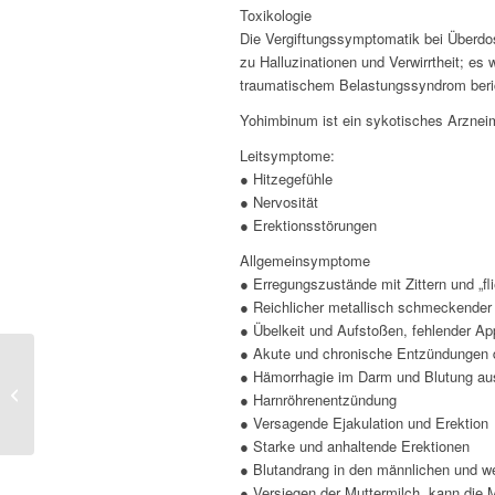
Toxikologie
Die Vergiftungssymptomatik bei Überdos
zu Halluzinationen und Verwirrtheit; es
traumatischem Belastungssyndrom beri
Yohimbinum ist ein sykotisches Arzneim
Leitsymptome:
● Hitzegefühle
● Nervosität
● Erektionsstörungen
Allgemeinsymptome
● Erregungszustände mit Zittern und „fl
● Reichlicher metallisch schmeckender 
● Übelkeit und Aufstoßen, fehlender App
● Akute und chronische Entzündungen 
● Hämorrhagie im Darm und Blutung a
Caladium
● Harnröhrenentzündung
● Versagende Ejakulation und Erektion
● Starke und anhaltende Erektionen
● Blutandrang in den männlichen und we
● Versiegen der Muttermilch, kann die M