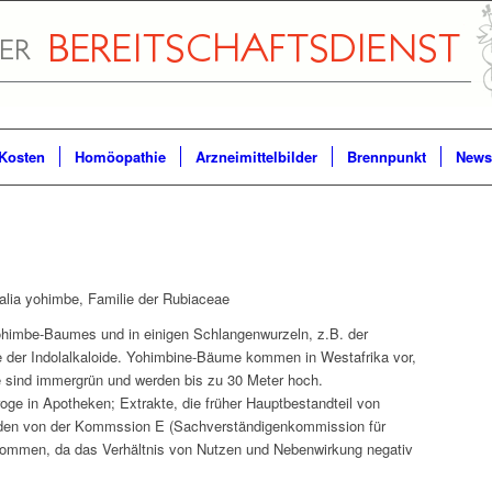
Kosten
Homöopathie
Arzneimittelbilder
Brennpunkt
Newsl
lia yohimbe, Familie der Rubiaceae
himbe-Baumes und in einigen Schlangenwurzeln, z.B. der
e der Indolalkaloide. Yohimbine-Bäume kommen in Westafrika vor,
e sind immergrün und werden bis zu 30 Meter hoch.
oge in Apotheken; Extrakte, die früher Hauptbestandteil von
rden von der Kommssion E (Sachverständigenkommission für
enommen, da das Verhältnis von Nutzen und Nebenwirkung negativ