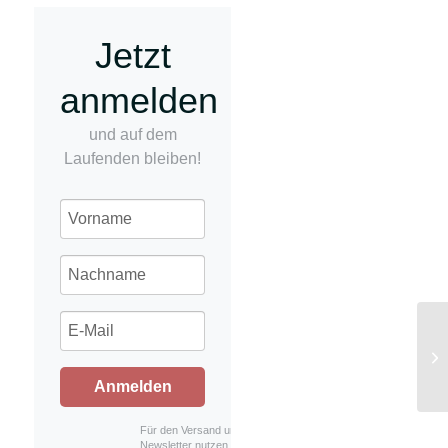
Jetzt
anmelden
und auf dem
Laufenden bleiben!
Le
Anmelden
Für den Versand unserer
Newsletter nutzen wir