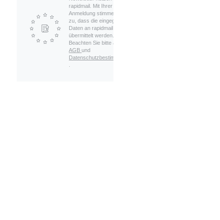
rapidmail. Mit Ihrer
Anmeldung stimmen Sie
zu, dass die eingegebenen
Daten an rapidmail
übermittelt werden.
Beachten Sie bitte auch die
AGB
und
Datenschutzbestimmungen
.