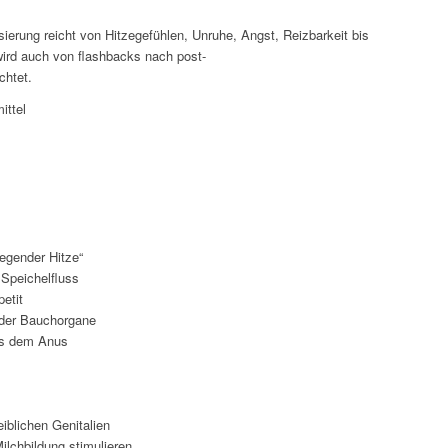
ierung reicht von Hitzegefühlen, Unruhe, Angst, Reizbarkeit bis
 wird auch von flashbacks nach post-
chtet.
ittel
iegender Hitze“
Speichelfluss
etit
der Bauchorgane
us dem Anus
iblichen Genitalien
ilchbildung stimulieren