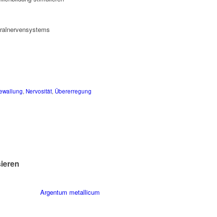
tralnervensystems
zewallung
,
Nervosität
,
Übererregung
sieren
Argentum metallicum