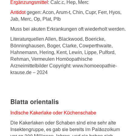
Ergänzungsmittel
: Calc.c, Hep, Merc
Antidot
gegen: Acon, Arum-t, Chin, Cupr, Ferr, Hyos,
Jab, Merc, Op, Plat, Plb
Muss bei akuten Erkrankungen oft wiederholt werden.
Literaturquellen Allen, Blackwood, Boericke,
Bönninghausen, Boger, Clarke, Cowperthwaite,
Hahnemann, Hering, Kent, Lewin, Lippe, Pulford,
Rehman, Vermeulen Homöopathische
Arzneimittelbilder Copyright: www.homoeopathie-
krause.de – 2024
Blatta orientalis
Indische Kakerlake oder Küchenschabe
Die Kakerlaken oder Schaben sind eine sehr alte
Insektengruppe, es gab sie bereits im Paläozoikum
vor ca 300 Millionen Jahren, und sie haben sich