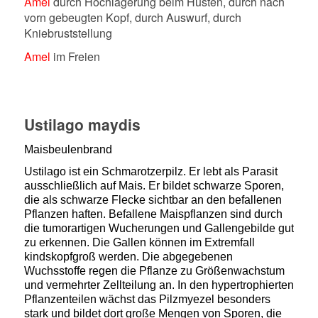
Amel
durch Hochlagerung beim Husten, durch nach
vorn gebeugten Kopf, durch Auswurf, durch
Kniebruststellung
Amel
im Freien
Ustilago maydis
Maisbeulenbrand
Ustilago ist ein Schmarotzerpilz. Er lebt als Parasit
ausschließlich auf Mais. Er bildet schwarze Sporen,
die als schwarze Flecke sichtbar an den befallenen
Pflanzen haften. B
efallene Maispflanzen sind durch
die tumorartigen Wucherungen und
Gallengebilde
gut
zu erkennen. Die Gallen können im Extremfall
kindskopfgroß werden. Die abgegebenen
Wuchsstoffe regen die Pflanze zu
Größenwachstum
und vermehrter Zellteilung an.
In den hypertrophierten
Pflanzenteilen wächst das Pilzmyezel
besonders
stark und bildet dort große Mengen von Sporen, die