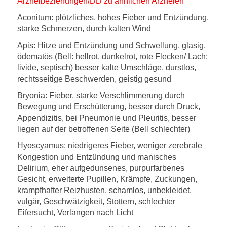
Arzneibeziehungen/DD zu ähnlichen Arzneien
Aconitum:
plötzliches, hohes Fieber und Entzündung,
starke Schmerzen, durch kalten Wind
Apis:
Hitze und Entzündung und Schwellung, glasig,
ödematös (Bell: hellrot, dunkelrot, rote Flecken/ Lach:
livide, septisch) besser kalte Umschläge, durstlos,
rechtsseitige Beschwerden, geistig gesund
Bryonia:
Fieber, starke Verschlimmerung durch
Bewegung und Erschütterung, besser durch Druck,
Appendizitis, bei Pneumonie und Pleuritis, besser
liegen auf der betroffenen Seite (Bell schlechter)
Hyoscyamus:
niedrigeres Fieber, weniger zerebrale
Kongestion und Entzündung und manisches
Delirium, eher aufgedunsenes, purpurfarbenes
Gesicht, erweiterte Pupillen, Krämpfe, Zuckungen,
krampfhafter Reizhusten, schamlos, unbekleidet,
vulgär, Geschwätzigkeit, Stottern, schlechter
Eifersucht, Verlangen nach Licht