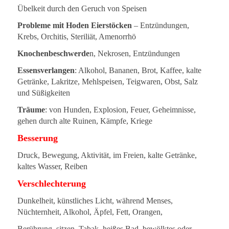
Übelkeit durch den Geruch von Speisen
Probleme mit Hoden Eierstöcken
– Entzündungen,
Krebs, Orchitis, Steriliät, Amenorrhö
Knochenbeschwerde
n, Nekrosen, Entzündungen
Essensverlangen
: Alkohol, Bananen, Brot, Kaffee, kalte
Getränke, Lakritze, Mehlspeisen, Teigwaren, Obst, Salz
und Süßigkeiten
Träume
: von Hunden, Explosion, Feuer, Geheimnisse,
gehen durch alte Ruinen, Kämpfe, Kriege
Besserung
Druck, Bewegung, Aktivität, im Freien, kalte Getränke,
kaltes Wasser, Reiben
Verschlechterung
Dunkelheit, künstliches Licht, während Menses,
Nüchternheit, Alkohol, Äpfel, Fett, Orangen,
Berührung, sitzen, Tabak, heißes Bad, bewölktes oder