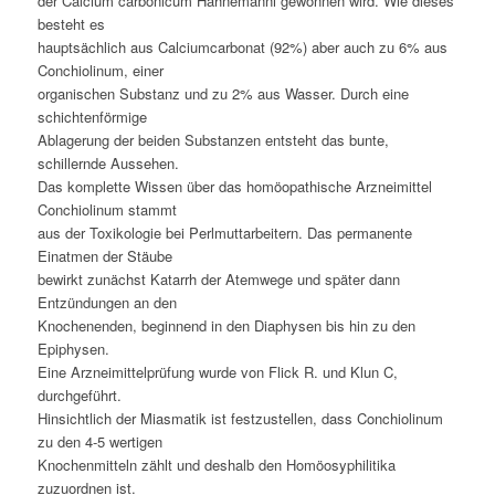
der Calcium carbonicum Hahnemanni gewonnen wird. Wie dieses
besteht es
hauptsächlich aus Calciumcarbonat (92%) aber auch zu 6% aus
Conchiolinum, einer
organischen Substanz und zu 2% aus Wasser. Durch eine
schichtenförmige
Ablagerung der beiden Substanzen entsteht das bunte,
schillernde Aussehen.
Das komplette Wissen über das homöopathische Arzneimittel
Conchiolinum stammt
aus der Toxikologie bei Perlmuttarbeitern. Das permanente
Einatmen der Stäube
bewirkt zunächst Katarrh der Atemwege und später dann
Entzündungen an den
Knochenenden, beginnend in den Diaphysen bis hin zu den
Epiphysen.
Eine Arzneimittelprüfung wurde von Flick R. und Klun C,
durchgeführt.
Hinsichtlich der Miasmatik ist festzustellen, dass Conchiolinum
zu den 4-5 wertigen
Knochenmitteln zählt und deshalb den Homöosyphilitika
zuzuordnen ist.