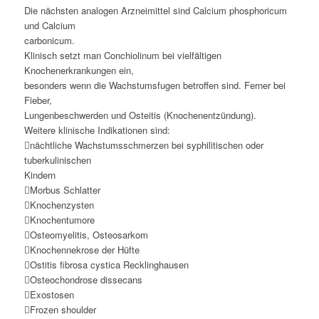
Die nächsten analogen Arzneimittel sind Calcium phosphoricum
und Calcium
carbonicum.
Klinisch setzt man Conchiolinum bei vielfältigen
Knochenerkrankungen ein,
besonders wenn die Wachstumsfugen betroffen sind. Ferner bei
Fieber,
Lungenbeschwerden und Osteitis (Knochenentzündung).
Weitere klinische Indikationen sind:
nächtliche Wachstumsschmerzen bei syphilitischen oder
tuberkulinischen
Kindern
Morbus Schlatter
Knochenzysten
Knochentumore
Osteomyelitis, Osteosarkom
Knochennekrose der Hüfte
Ostitis fibrosa cystica Recklinghausen
Osteochondrose dissecans
Exostosen
Frozen shoulder