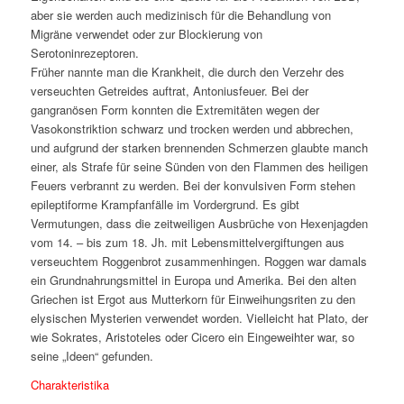
aber sie werden auch medizinisch für die Behandlung von
Migräne verwendet oder zur Blockierung von
Serotoninrezeptoren.
Früher nannte man die Krankheit, die durch den Verzehr des
verseuchten Getreides auftrat, Antoniusfeuer. Bei der
gangranösen Form konnten die Extremitäten wegen der
Vasokonstriktion schwarz und trocken werden und abbrechen,
und aufgrund der starken brennenden Schmerzen glaubte manch
einer, als Strafe für seine Sünden von den Flammen des heiligen
Feuers verbrannt zu werden. Bei der konvulsiven Form stehen
epileptiforme Krampfanfälle im Vordergrund. Es gibt
Vermutungen, dass die zeitweiligen Ausbrüche von Hexenjagden
vom 14. – bis zum 18. Jh. mit Lebensmittelvergiftungen aus
verseuchtem Roggenbrot zusammenhingen. Roggen war damals
ein Grundnahrungsmittel in Europa und Amerika. Bei den alten
Griechen ist Ergot aus Mutterkorn für Einweihungsriten zu den
elysischen Mysterien verwendet worden. Vielleicht hat Plato, der
wie Sokrates, Aristoteles oder Cicero ein Eingeweihter war, so
seine „Ideen“ gefunden.
Charakteristika