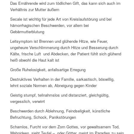
Das Ernährende wird zum tödlichen Gift, das kann sich auch im
Verhältnis zur Mutter äußern
Secale ist wichtig für jede Art von Kreislaufstörung und bei
hämorrhagischen Beschwerden, vor allem bei
Gebärmutterblutung
Leitsymptom ist Brennen und glühende Hitze, wie Feuer,
ungeheure Verschlimmerung durch Hitze und Besserung durch
Kälte, frische Luft und Abdecken, der Patient fühlt sich glühend
heiß obwohl die Haut kalt ist
Große Ruhelosigkeit, anfallsartige Erregung
Destruktives Verhalten in der Familie, sarkastisch, böswillig,
lehnt soziale Normen ab, Abneigung gegen Kinder
Geistig stumpf, teilnahmslos und distanziert, gleichgültig,
vergesslich, verwirrt
Beschwerden durch Ablehnung, Feindseligkeit, künstliche
Befruchtung, Schock, Panikstörungen
Schamlos, Furcht vor dem Zorn Gottes, vor gewaltsamem Tod,
Wahnideen, sieht Teufel – oder Götter, meint im Paradies zu sein