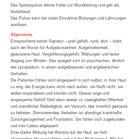
Das Sporenpulver diente früher zur Wundheilung und galt als
blutstillend.
Das Pulver kann bei oraler Einnahme Blutungen und Lähmungen
auslösen.
Allgemeines
Entsprechend seiner Signatur – prall gefüllt, rund, dick – steht
auch der Bovist für Aufgedunsenheit, Aufgetriebenheit,
gedunsene Haut, Vergrößerungsgefühl, Blähungen und lauter
Abgang von Winden. Das spiegelt sich im psychischen, ähnlich
wie Lycopodium, in einem aufgeblasenen und angeberischen
Verhalten.
Die Patienten fühlen sich eingesperrt in sich selbst, in ihrer Haut
zu eng, die Energie kann nicht nach außen, sie fließt nicht, sie
wollen expandieren und können nicht. Dieses enge und
eingesperrte Gefühl führt dann wieder zu zwanghafter Offenheit
und unendlicher Redseligkeit, ein Versuch, das innerlich gestaute
zu befreien. Dominierendes Verhalten ist allerdings krankhafte
Zurückgezogenheit und Frustration. Sie fühlen sich zugebunden
und vom Leben abgesperrt.
Eine starke Wirkung hat Bovista auf die Haut, es heilt
ekzemartige Hauausschläge und auf den Blutkreislauf. Wie bei