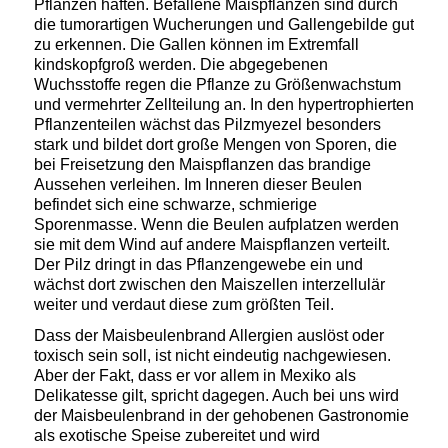
Pflanzen haften. B
efallene Maispflanzen sind durch
die tumorartigen Wucherungen und
Gallengebilde
gut
zu erkennen. Die Gallen können im Extremfall
kindskopfgroß werden. Die abgegebenen
Wuchsstoffe regen die Pflanze zu
Größenwachstum
und vermehrter Zellteilung an.
In den hypertrophierten
Pflanzenteilen wächst das Pilzmyezel
besonders
stark und bildet dort große Mengen von Sporen, die
bei Freisetzung den Maispflanzen das brandige
Aussehen verleihen. I
m Inneren dieser Beulen
befindet sich eine schwarze, schmierige
Sporenmasse.
Wenn
die Beulen aufplatzen werden
sie mit dem Wind auf andere Maispflanzen verteilt.
Der Pilz dringt in das Pflanzengewebe ein und
wächst dort zwischen den Maiszellen interzellulär
weiter und
verdaut diese zum größten Teil.
Dass der Maisbeulenbrand Allergien auslöst oder
toxisch sein soll, ist nicht eindeutig nachgewiesen.
Aber der Fakt, dass er vor allem in Mexiko als
Delikatesse gilt, spricht dagegen. Auch bei uns wird
der Maisbeulenbrand
in der gehobenen Gastronomie
als exotische Speise zubereitet und wird