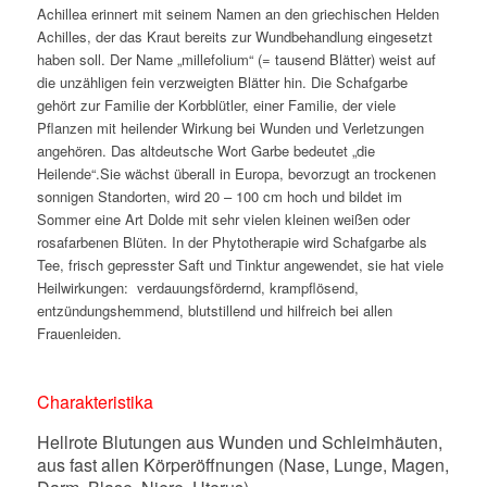
Achillea erinnert mit seinem Namen an den griechischen Helden
Achilles, der das Kraut bereits zur Wundbehandlung eingesetzt
haben soll. Der Name „millefolium“ (= tausend Blätter) weist auf
die unzähligen fein verzweigten Blätter hin. Die Schafgarbe
gehört zur Familie der Korbblütler, einer Familie, der viele
Pflanzen mit heilender Wirkung bei Wunden und Verletzungen
angehören. Das altdeutsche Wort Garbe bedeutet „die
Heilende“.Sie wächst überall in Europa, bevorzugt an trockenen
sonnigen Standorten, wird 20 – 100 cm hoch und bildet im
Sommer eine Art Dolde mit sehr vielen kleinen weißen oder
rosafarbenen Blüten. In der Phytotherapie wird Schafgarbe als
Tee, frisch gepresster Saft und Tinktur angewendet, sie hat viele
Heilwirkungen:
verdauungsfördernd, krampflösend,
entzündungshemmend, blutstillend und hilfreich bei allen
Frauenleiden.
Charakteristika
Hellrote Blutungen aus Wunden und Schleimhäuten,
aus fast allen Körperöffnungen (Nase, Lunge, Magen,