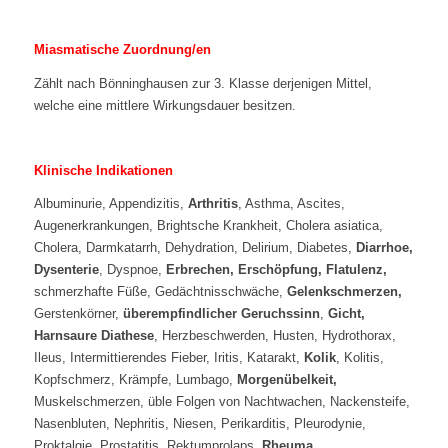
Miasmatische Zuordnung/en
Zählt nach Bönninghausen zur 3. Klasse derjenigen Mittel,
welche eine mittlere Wirkungsdauer besitzen.
Klinische Indikationen
Albuminurie, Appendizitis,
Arthritis
, Asthma, Ascites,
Augenerkrankungen, Brightsche Krankheit, Cholera asiatica,
Cholera, Darmkatarrh, Dehydration, Delirium, Diabetes,
Diarrhoe,
Dysenterie
, Dyspnoe,
Erbrechen, Erschöpfung, Flatulenz,
schmerzhafte Füße, Gedächtnisschwäche,
Gelenkschmerzen,
Gerstenkörner,
überempfindlicher Geruchssinn
,
Gicht,
Harnsaure Diathese
, Herzbeschwerden, Husten, Hydrothorax,
Ileus, Intermittierendes Fieber, Iritis, Katarakt,
Kolik
, Kolitis,
Kopfschmerz, Krämpfe, Lumbago,
Morgenübelkeit,
Muskelschmerzen, üble Folgen von Nachtwachen, Nackensteife,
Nasenbluten, Nephritis, Niesen, Perikarditis, Pleurodynie,
Proktalgie, Prostatitis, Rektumprolaps,
Rheuma
,