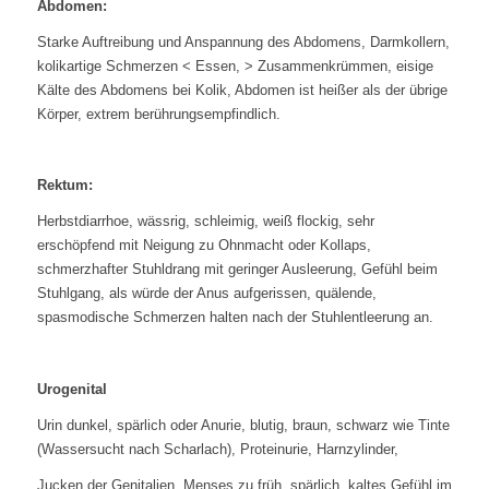
Abdomen:
Starke Auftreibung und Anspannung des Abdomens, Darmkollern,
kolikartige Schmerzen < Essen, > Zusammenkrümmen, eisige
Kälte des Abdomens bei Kolik, Abdomen ist heißer als der übrige
Körper, extrem berührungsempfindlich.
Rektum:
Herbstdiarrhoe, wässrig, schleimig, weiß flockig, sehr
erschöpfend mit Neigung zu Ohnmacht oder Kollaps,
schmerzhafter Stuhldrang mit geringer Ausleerung, Gefühl beim
Stuhlgang, als würde der Anus aufgerissen, quälende,
spasmodische Schmerzen halten nach der Stuhlentleerung an.
Urogenital
Urin dunkel, spärlich oder Anurie, blutig, braun, schwarz wie Tinte
(Wassersucht nach Scharlach), Proteinurie, Harnzylinder,
Jucken der Genitalien, Menses zu früh, spärlich, kaltes Gefühl im