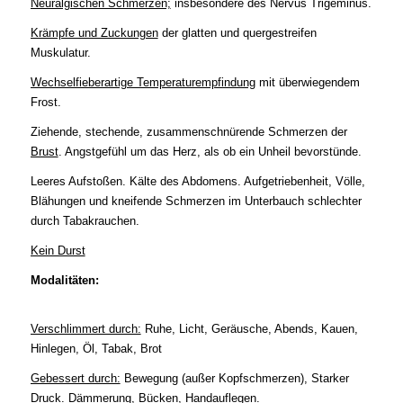
Neuralgischen Schmerzen;
insbesondere des Nervus Trigeminus.
Krämpfe und Zuckungen
der glatten und quergestreifen
Muskulatur.
Wechselfieberartige Temperaturempfindung
mit überwiegendem
Frost.
Ziehende, stechende, zusammenschnürende Schmerzen der
Brust
. Angstgefühl um das Herz, als ob ein Unheil bevorstünde.
Leeres Aufstoßen. Kälte des Abdomens. Aufgetriebenheit, Völle,
Blähungen und kneifende Schmerzen im Unterbauch schlechter
durch Tabakrauchen.
Kein Durst
Modalitäten:
Verschlimmert durch:
Ruhe, Licht, Geräusche, Abends, Kauen,
Hinlegen, Öl, Tabak, Brot
Gebessert durch:
Bewegung (außer Kopfschmerzen), Starker
Druck. Dämmerung, Bücken, Handauflegen.