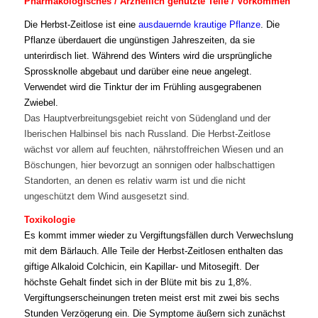
Pharmakologisches / Arzneilich genutzte Teile / Vorkommen
Die Herbst-Zeitlose ist eine
ausdauernde
krautige Pflanze
. Die
Pflanze überdauert die ungünstigen Jahreszeiten, da sie
unterirdisch liet. Während des Winters wird die ursprüngliche
Sprossknolle abgebaut und darüber eine neue angelegt.
Verwendet wird die Tinktur der im Frühling ausgegrabenen
Zwiebel.
Das Hauptverbreitungsgebiet reicht von Südengland und der
Iberischen Halbinsel bis nach Russland. Die Herbst-Zeitlose
wächst vor allem auf feuchten, nährstoffreichen Wiesen und an
Böschungen, hier bevorzugt an sonnigen oder halbschattigen
Standorten, an denen es relativ warm ist und die nicht
ungeschützt dem Wind ausgesetzt sind.
Toxikologie
Es kommt immer wieder zu Vergiftungsfällen durch Verwechslung
mit dem Bärlauch. Alle Teile der Herbst-Zeitlosen enthalten das
giftige Alkaloid Colchicin, ein Kapillar- und Mitosegift. Der
höchste Gehalt findet sich in der Blüte mit bis zu 1,8%.
Vergiftungserscheinungen treten meist erst mit zwei bis sechs
Stunden Verzögerung ein. Die Symptome äußern sich zunächst