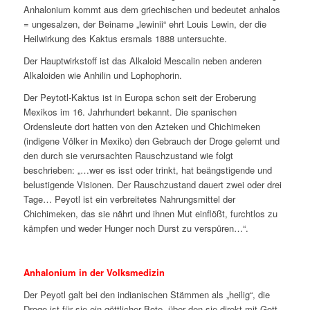
Anhalonium kommt aus dem griechischen und bedeutet anhalos
= ungesalzen, der Beiname „lewinii“ ehrt Louis Lewin, der die
Heilwirkung des Kaktus ersmals 1888 untersuchte.
Der Hauptwirkstoff ist das Alkaloid Mescalin neben anderen
Alkaloiden wie Anhilin und Lophophorin.
Der Peytotl-Kaktus ist in Europa schon seit der Eroberung
Mexikos im 16. Jahrhundert bekannt. Die spanischen
Ordensleute dort hatten von den Azteken und Chichimeken
(indigene Völker in Mexiko) den Gebrauch der Droge gelernt und
den durch sie verursachten Rauschzustand wie folgt
beschrieben: „…wer es isst oder trinkt, hat beängstigende und
belustigende Visionen. Der Rauschzustand dauert zwei oder drei
Tage… Peyotl ist ein verbreitetes Nahrungsmittel der
Chichimeken, das sie nährt und ihnen Mut einflößt, furchtlos zu
kämpfen und weder Hunger noch Durst zu verspüren…“.
Anhalonium in der Volksmedizin
Der Peyotl galt bei den indianischen Stämmen als „heilig“, die
Droge ist für sie ein göttlicher Bote, über den sie direkt mit Gott