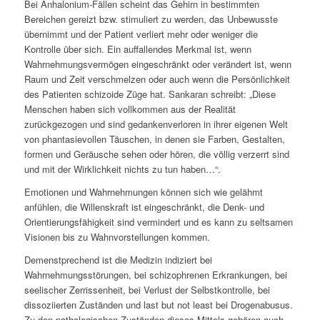
Bei Anhalonium-Fällen scheint das Gehirn in bestimmten
Bereichen gereizt bzw. stimuliert zu werden, das Unbewusste
übernimmt und der Patient verliert mehr oder weniger die
Kontrolle über sich. Ein auffallendes Merkmal ist, wenn
Wahrnehmungsvermögen eingeschränkt oder verändert ist, wenn
Raum und Zeit verschmelzen oder auch wenn die Persönlichkeit
des Patienten schizoide Züge hat. Sankaran schreibt: „Diese
Menschen haben sich vollkommen aus der Realität
zurückgezogen und sind gedankenverloren in ihrer eigenen Welt
von phantasievollen Täuschen, in denen sie Farben, Gestalten,
formen und Geräusche sehen oder hören, die völlig verzerrt sind
und mit der Wirklichkeit nichts zu tun haben…“.
Emotionen und Wahrnehmungen können sich wie gelähmt
anfühlen, die Willenskraft ist eingeschränkt, die Denk- und
Orientierungsfähigkeit sind vermindert und es kann zu seltsamen
Visionen bis zu Wahnvorstellungen kommen.
Demenstprechend ist die Medizin indiziert bei
Wahrnehmungsstörungen, bei schizophrenen Erkrankungen, bei
seelischer Zerrissenheit, bei Verlust der Selbstkontrolle, bei
dissoziierten Zuständen und last but not least bei Drogenabusus.
Zu den pathologischen Zuständen dieses Mittels gehören auch