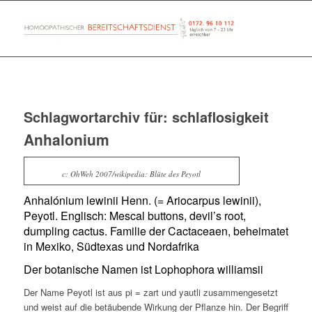
Schlagwortarchiv für:
schlaflosigkeit
Anhalonium
c: OhWeh 2007/wikipedia: Blüte des Peyotl
Anhalónium lewinii Henn. (= Ariocarpus lewinii),
Peyotl. Englisch: Mescal buttons, devil’s root,
dumpling cactus. Familie der Cactaceaen, beheimatet
in Mexiko, Südtexas und Nordafrika
Der botanische Namen ist Lophophora williamsii
Der Name Peyotl ist aus pi = zart und yautli zusammengesetzt
und weist auf die betäubende Wirkung der Pflanze hin. Der Begriff