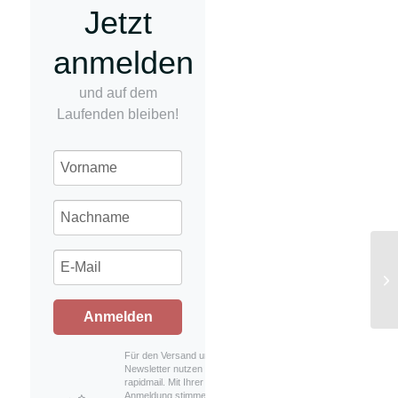
Jetzt
anmelden
und auf dem
Laufenden bleiben!
Ag
Anmelden
Für den Versand unserer
Newsletter nutzen wir
rapidmail. Mit Ihrer
Anmeldung stimmen Sie