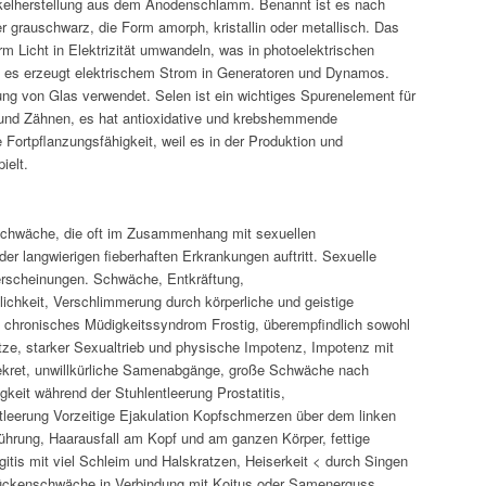
ickelherstellung aus dem Anodenschlamm. Benannt ist es nach
r grauschwarz, die Form amorph, kristallin oder metallisch. Das
m Licht in Elektrizität umwandeln, was in photoelektrischen
nd es erzeugt elektrischem Strom in Generatoren und Dynamos.
ng von Glas verwendet. Selen ist ein wichtiges Spurenelement für
und Zähnen, es hat antioxidative und krebshemmende
 Fortpflanzungsfähigkeit, weil es in der Produktion und
ielt.
ür Schwäche, die oft im Zusammenhang mit sexuellen
er langwierigen fieberhaften Erkrankungen auftritt. Sexuelle
terscheinungen. Schwäche, Entkräftung,
lichkeit, Verschlimmerung durch körperliche und geistige
 chronisches Müdigkeitssyndrom Frostig, überempfindlich sowohl
ze, starker Sexualtrieb und physische Impotenz, Impotenz mit
ekret, unwillkürliche Samenabgänge, große Schwäche nach
keit während der Stuhlentleerung Prostatitis,
ntleerung Vorzeitige Ejakulation Kopfschmerzen über dem linken
ührung, Haarausfall am Kopf und am ganzen Körper, fettige
itis mit viel Schleim und Halskratzen, Heiserkeit < durch Singen
Rückenschwäche in Verbindung mit Koitus oder Samenerguss