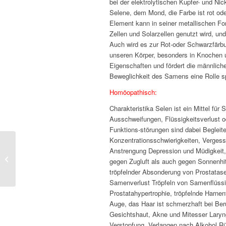
bei der elektrolytischen Kupfer- und N
Selene, dem Mond, die Farbe ist rot ode
Element kann in seiner metallischen For
Zellen und Solarzellen genutzt wird, u
Auch wird es zur Rot-oder Schwarzfärbu
unseren Körper, besonders in Knochen 
Eigenschaften und fördert die männliche
Beweglichkeit des Samens eine Rolle sp
Homöopathisch:
Charakteristika Selen ist ein Mittel f
Ausschweifungen, Flüssigkeitsverlust od
Funktions-störungen sind dabei Beglei
Konzentrationsschwierigkeiten, Vergess
Anstrengung Depression und Müdigkeit,
Jan Scholten
gegen Zugluft als auch gegen Sonnenhit
tröpfelnder Absonderung von Prostatas
Samenverlust Tröpfeln von Samenflüssig
Prostatahypertrophie, tröpfelnde Harne
Auge, das Haar ist schmerzhaft bei Ber
Gesichtshaut, Akne und Mitesser Laryng
Verstopfung, Verlangen nach Alkohol 