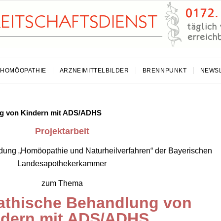
HOMÖOPATHIE
ARZNEIMITTELBILDER
BRENNPUNKT
NEWS
g von Kindern mit ADS/ADHS
Projektarbeit
dung „Homöopathie und Naturheilverfahren“ der Bayerischen
Landesapothekerkammer
zum Thema
thische Behandlung von
ndern mit ADS/ADHS