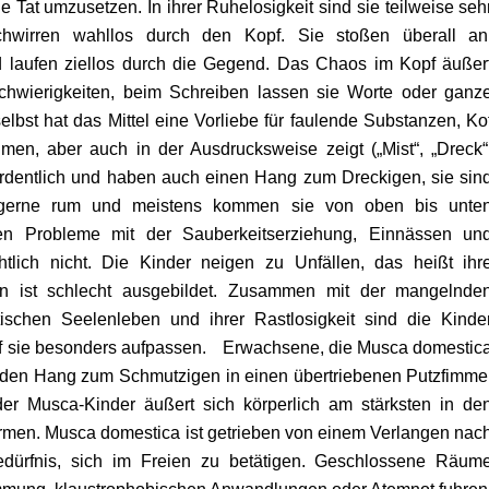
die Tat umzusetzen.
In ihrer Ruhelosigkeit sind sie teilweise seh
chwirren wahllos durch den Kopf. Sie stoßen überall an
laufen ziellos durch die Gegend. Das Chaos im Kopf äußer
schwierigkeiten, beim Schreiben lassen sie Worte oder ganz
elbst hat das Mittel eine Vorliebe für faulende Substanzen, Ko
men, aber auch in der Ausdrucksweise zeigt („Mist“, „Dreck“
ordentlich und haben auch einen Hang zum Dreckigen, sie sin
gerne rum und meistens kommen sie von oben bis unte
en Probleme mit der Sauberkeitserziehung, Einnässen un
chtlich nicht. Die Kinder neigen zu Unfällen, das heißt ihr
n ist schlecht ausgebildet. Zusammen mit der mangelnde
tischen Seelenleben und ihrer Rastlosigkeit sind die Kinde
f sie besonders aufpassen. Erwachsene, die Musca domestic
 den Hang zum Schmutzigen in einen übertriebenen Putzfimme
er Musca-Kinder äußert sich körperlich am stärksten in de
Armen.
Musca domestica
ist getrieben von einem Verlangen nac
ürfnis, sich im Freien zu betätigen. Geschlossene Räum