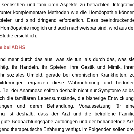
seelischen und familiären Aspekte zu betrachten. Integrativ
arunter komplementäre Methoden wie die Homöopathie könne
spielen und sind dringend erforderlich. Dass beeindruckend
 Homöopathie möglich und auch nachweisbar sind, wird aus de
tudie ersichtlich.
ie bei ADHS
and mehr durch das aus, was sie tun, als durch das, was si
tig, ihr Handeln, ihr Spielen, ihre Gestik und Mimik, ihre
hr soziales Umfeld, gerade bei chronischen Krankheiten, z
Schilderungen ergänzen diese Wahrnehmung und bedürfe
 Bei der Anamnese sollten deshalb nicht nur Symptome selbs
ch die familiären Lebensumstände, die bisherige Entwicklung
kungen und deren Behandlung. Voraussetzung für ein
g ist deshalb, dass der Arzt und die betroffene Famili
gute Beobachtungsgabe aufbringen und der behandelnde Arz
nd therapeutische Erfahrung verfügt. Im Folgenden sollen dre