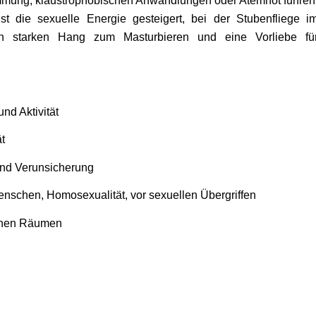
mmung, klaustrophobischen Anwandlungen oder Atemnot fuhren
ist die sexuelle Energie gesteigert, bei der Stubenfliege i
n starken Hang zum Masturbieren und eine Vorliebe fü
nd Aktivität
tät
und Verunsicherung
Menschen, Homosexualität, vor sexuellen Übergriffen
enen Räumen