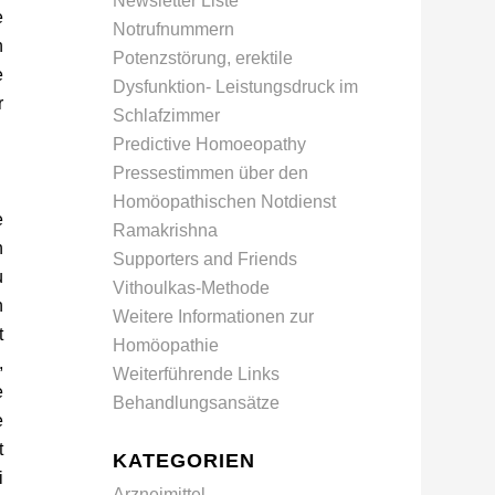
Newsletter Liste
e
Notrufnummern
n
Potenzstörung, erektile
e
Dysfunktion- Leistungsdruck im
r
Schlafzimmer
Predictive Homoeopathy
Pressestimmen über den
Homöopathischen Notdienst
e
Ramakrishna
n
Supporters and Friends
u
Vithoulkas-Methode
n
Weitere Informationen zur
t
Homöopathie
,
Weiterführende Links
e
Behandlungsansätze
e
t
KATEGORIEN
i
Arzneimittel