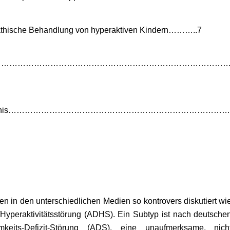
hische Behandlung von hyperaktiven Kindern………..7
…………………………………………………………………………………
erzeichnis……………………………………………………………………
 in den unterschiedlichen Medien so kontrovers diskutiert wi
/Hyperaktivitätsstörung (ADHS). Ein Subtyp ist nach deutsche
mkeits-Defizit-Störung (ADS), eine unaufmerksame, nich