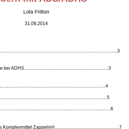
Lola Fritton
31.08.2014
……………………………………………………………………………..3
opathie bei ADHS……………………………………………….3
tica……………………………………………………………………4
m…………………………………………………………………………5
………………………………………………………………………….6
hes Komplexmittel Zappelin®……………………………………7