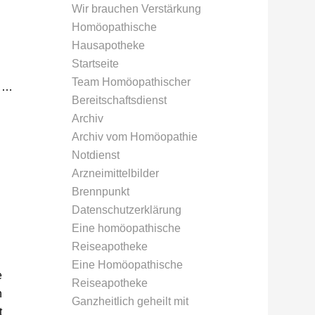
Wir brauchen Verstärkung
Homöopathische
Hausapotheke
Startseite
Team Homöopathischer
……
Bereitschaftsdienst
Archiv
Archiv vom Homöopathie
…
Notdienst
Arzneimittelbilder
Brennpunkt
Datenschutzerklärung
Eine homöopathische
Reiseapotheke
Eine Homöopathische
e
Reiseapotheke
n
Ganzheitlich geheilt mit
t