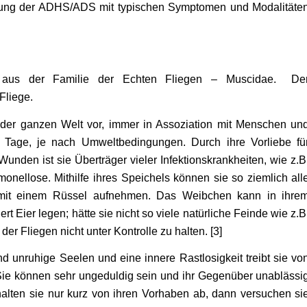
dlung der ADHS/ADS mit typischen Symptomen und Modalitäte
e aus der Familie der Echten Fliegen – Muscidae. De
Fliege.
 der ganzen Welt vor, immer in Assoziation mit Menschen un
0 Tage, je nach Umweltbedingungen. Durch ihre Vorliebe fü
unden ist sie Überträger vieler Infektionskrankheiten, wie z.B
onellose. Mithilfe ihres Speichels können sie so ziemlich all
 mit einem Rüssel aufnehmen. Das Weibchen kann in ihre
 Eier legen; hätte sie nicht so viele natürliche Feinde wie z.B
der Fliegen nicht unter Kontrolle zu halten. [3]
 unruhige Seelen und eine innere Rastlosigkeit treibt sie vo
ie können sehr ungeduldig sein und ihr Gegenüber unablässi
lten sie nur kurz von ihren Vorhaben ab, dann
versuchen si