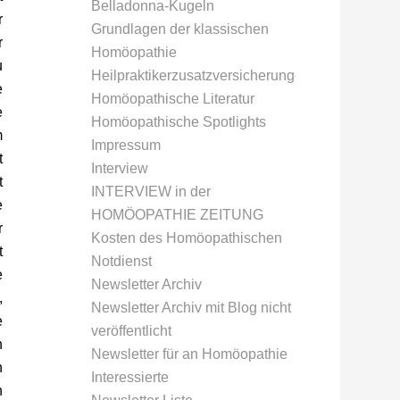
Belladonna-Kugeln
r
Grundlagen der klassischen
r
Homöopathie
u
Heilpraktikerzusatzversicherungen
e
Homöopathische Literatur
e
Homöopathische Spotlights
m
Impressum
t
Interview
t
INTERVIEW in der
e
HOMÖOPATHIE ZEITUNG
r
Kosten des Homöopathischen
t
Notdienst
e
Newsletter Archiv
,
Newsletter Archiv mit Blog nicht
e
veröffentlicht
n
Newsletter für an Homöopathie
n
Interessierte
h