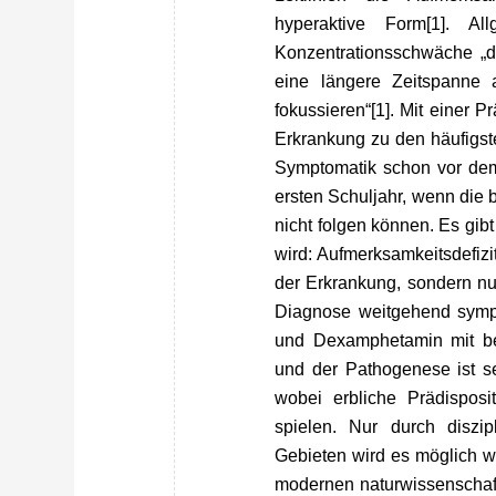
hyperaktive Form[1]. Al
Konzentrationsschwäche „d
eine längere Zeitspanne 
fokussieren“[1]. Mit einer 
Erkrankung zu den häufigste
Symptomatik schon vor dem s
ersten Schuljahr, wenn die b
nicht folgen können. Es gib
wird: Aufmerksamkeitsdefizit
der Erkrankung, sondern nur
Diagnose weitgehend sympt
und Dexamphetamin mit beg
und der Pathogenese ist seh
wobei erbliche Prädisposi
spielen. Nur durch diszip
Gebieten wird es möglich w
modernen naturwissenschaft