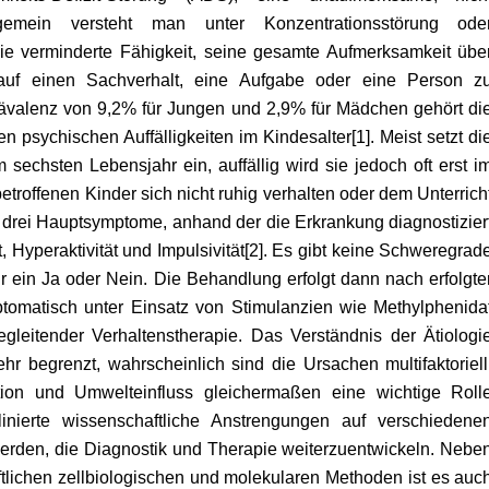
lgemein versteht man unter Konzentrationsstörung ode
ie verminderte Fähigkeit, seine gesamte Aufmerksamkeit übe
auf einen Sachverhalt, eine Aufgabe oder eine Person z
Prävalenz von 9,2% für Jungen und 2,9% für Mädchen gehört di
n psychischen Auffälligkeiten im Kindesalter[1]. Meist setzt di
echsten Lebensjahr ein, auffällig wird sie jedoch oft erst i
etroffenen Kinder sich nicht ruhig verhalten oder dem Unterrich
t drei Hauptsymptome, anhand der die Erkrankung diagnostizier
, Hyperaktivität und Impulsivität[2]. Es gibt keine Schweregrad
 ein Ja oder Nein. Die Behandlung erfolgt dann nach erfolgte
omatisch unter Einsatz von Stimulanzien wie Methylphenida
leitender Verhaltenstherapie. Das Verständnis der Ätiologi
r begrenzt, wahrscheinlich sind die Ursachen multifaktoriell
tion und Umwelteinfluss gleichermaßen eine wichtige Roll
linierte wissenschaftliche Anstrengungen auf verschiedene
erden, die Diagnostik und Therapie weiterzuentwickeln. Nebe
lichen zellbiologischen und molekularen Methoden ist es auc