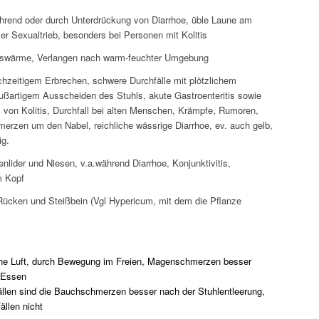
rend oder durch Unterdrückung von Diarrhoe, üble Laune am
er Sexualtrieb, besonders bei Personen mit Kolitis
swärme, Verlangen nach warm-feuchter Umgebung
ichzeitigem Erbrechen, schwere Durchfälle mit plötzlichem
ußartigem Ausscheiden des Stuhls, akute Gastroenteritis sowie
 von Kolitis, Durchfall bei alten Menschen, Krämpfe, Rumoren,
erzen um den Nabel, reichliche wässrige Diarrhoe, ev. auch gelb,
ig.
nlider und Niesen, v.a.während Diarrhoe, Konjunktivitis,
m Kopf
ücken und Steißbein (Vgl Hypericum, mit dem die Pflanze
che Luft, durch Bewegung im Freien, Magenschmerzen besser
sen
ällen sind die Bauchschmerzen besser nach der Stuhlentleerung,
ällen nicht