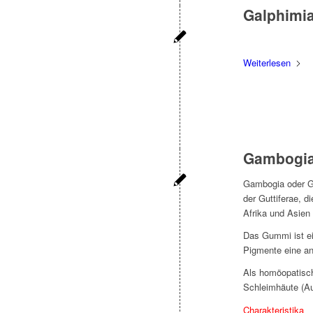
Galphimia
Weiterlesen
Gambogi
Gambogia oder Ga
der Guttiferae, 
Afrika und Asien 
Das Gummi ist ei
Pigmente eine an
Als homöopatisch
Schleimhäute (Au
Charakteristika