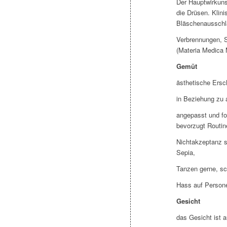
Der Hauptwirkunsb
die Drüsen. Klini
Bläschenausschla
Verbrennungen, S
(Materia Medica M
Gemüt
ästhetische Ersch
in Beziehung zu 
angepasst und for
bevorzugt Routin
Nichtakzeptanz s
Sepia,
Tanzen gerne, s
Hass auf Persone
Gesicht
das Gesicht ist 