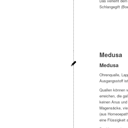
Das verleiht dem
Schlangegift (Boe
Medusa
Medusa
Ohrenqualle, Lapp
Ausgangsstoff is
Quallen können v
erreichen, die g
keinen Anus und 
Magensäcke, vier
(aus Homeoepathi
eine Flüssigkeit