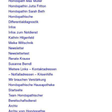
Homöopath Max Müller
Homöopathin Jutta Fritton
Homöopathin Sarah Beth
Homöopathische
Differentialdiagnostik
Infos
Infos zum Notdienst
Kathrin Hilgenfeld
Meike Wiltschnik
Newsletter
Newslettertest
Renate Krause
Susanne Berndl
Weitere Links – Kontaktadressen
– Notfalladressen – Krisenhilfe
Wir brauchen Verstärkung
Homöopathische Hausapotheke
Startseite
Team Homöopathischer
Bereitschaftsdienst
Archiv
Archiv vom Homöopathie