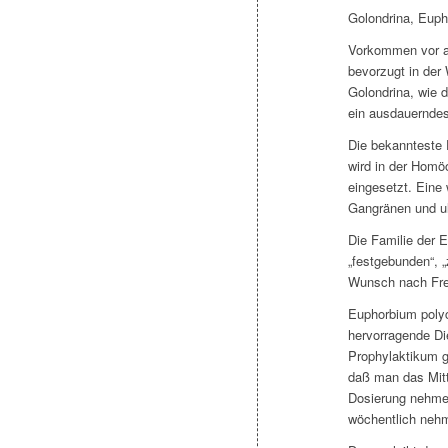
Golondrina, Eup
Vorkommen vor a
bevorzugt in der
Golondrina, wie 
ein ausdauerndes
Die bekannteste 
wird in der Homö
eingesetzt. Eine
Gangränen und u
Die Familie der 
„festgebunden“, 
Wunsch nach Frei
Euphorbium polyc
hervorragende Die
Prophylaktikum g
daß man das Mitt
Dosierung nehmen
wöchentlich nehm