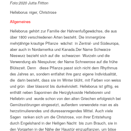
Foto:2020 Jutta Fritton
Helleborus niger, Christrose
Allgemeines
Helleborus gehört zur Familie der Hahnenfußgewächse, die aus
über 1800 verschiedenen Arten besteht. Die immergrüne
mehrjährige krautige Pflanze wächst in Zentral- und Südeuropa,
aber auch in Nordamerika und Kanada.Der Name Schwarze
Nieswurz bezieht sich auf die schwarzen Wurzeln und die
Verwendung als Niespulver, der Name Schneerose auf die frühe
Blütezeit. Denn diese Pflanze passt sich nicht dem Rhythmus
des Jahres an, sondern entfaltet ihre ganz eigene Individualität,
die darin besteht, dass sie im Winter blüht, mit Farben von weiss
und grün über blassrot bis dunkelviolett. Helleborus ist giftig, es
enthält neben Saponinen die Herzglykoside Helleborein und
Hellebrin und wurde schon von den alten Griechen erfolgreich bei
Gemütsstörungen eingesetzt, außerdem verwendete man es als
herzstimulierendes und diureseanregendes Mittel. Auch viele
Sagen ranken sich um die Christrose, von ihrer Entstehung
durch Engelshand in der Heiligen Nacht bis zum Brauch, sie in
den Vorgarten in der Nähe der Haustür einzupflanzen, um böse