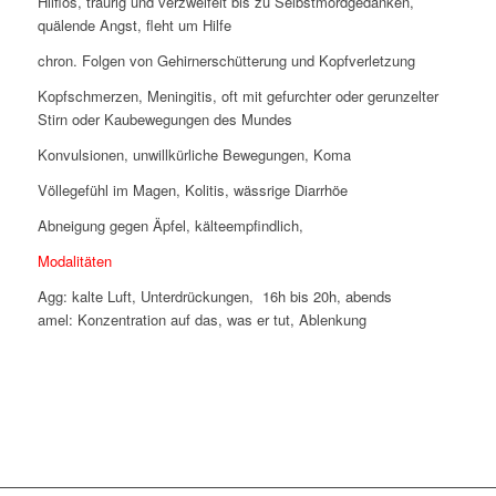
Hilflos, traurig und verzweifelt bis zu Selbstmordgedanken,
quälende Angst, fleht um Hilfe
chron. Folgen von Gehirnerschütterung und Kopfverletzung
Kopfschmerzen, Meningitis, oft mit gefurchter oder gerunzelter
Stirn oder Kaubewegungen des Mundes
Konvulsionen, unwillkürliche Bewegungen, Koma
Völlegefühl im Magen, Kolitis, wässrige Diarrhöe
Abneigung gegen Äpfel, kälteempfindlich,
Modalitäten
Agg: kalte Luft, Unterdrückungen, 16h bis 20h, abends
amel: Konzentration auf das, was er tut, Ablenkung