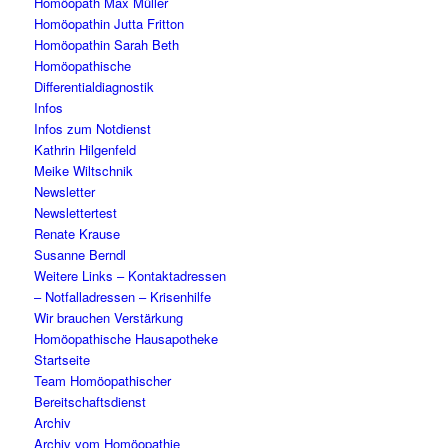
Homöopath Max Müller
Homöopathin Jutta Fritton
Homöopathin Sarah Beth
Homöopathische
Differentialdiagnostik
Infos
Infos zum Notdienst
Kathrin Hilgenfeld
Meike Wiltschnik
Newsletter
Newslettertest
Renate Krause
Susanne Berndl
Weitere Links – Kontaktadressen
– Notfalladressen – Krisenhilfe
Wir brauchen Verstärkung
Homöopathische Hausapotheke
Startseite
Team Homöopathischer
Bereitschaftsdienst
Archiv
Archiv vom Homöopathie