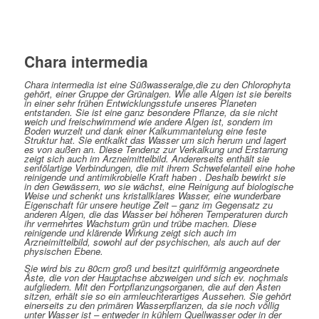
Chara intermedia
Chara intermedia ist eine Süßwasseralge,die zu den Chlorophyta
gehört, einer Gruppe der Grünalgen. Wie alle Algen ist sie bereits
in einer sehr frühen Entwicklungsstufe unseres Planeten
entstanden. Sie ist eine ganz besondere Pflanze, da sie nicht
weich und freischwimmend wie andere Algen ist, sondern im
Boden wurzelt und dank einer Kalkummantelung eine feste
Struktur hat. Sie entkalkt das Wasser um sich herum und lagert
es von außen an. Diese Tendenz zur Verkalkung und Erstarrung
zeigt sich auch im Arzneimittelbild. Andererseits enthält sie
senfölartige Verbindungen, die mit ihrem Schwefelanteil eine hohe
reinigende und antimikrobielle Kraft haben . Deshalb bewirkt sie
in den Gewässern, wo sie wächst, eine Reinigung auf biologische
Weise und schenkt uns kristallklares Wasser, eine wunderbare
Eigenschaft für unsere heutige Zeit – ganz im Gegensatz zu
anderen Algen, die das Wasser bei höheren Temperaturen durch
ihr vermehrtes Wachstum grün und trübe machen. Diese
reinigende und klärende Wirkung zeigt sich auch im
Arzneimittelbild, sowohl auf der psychischen, als auch auf der
physischen Ebene.
Sie wird bis zu 80cm groß und besitzt quirlförmig angeordnete
Äste, die von der Hauptachse abzweigen und sich ev. nochmals
aufgliedern. Mit den Fortpflanzungsorganen, die auf den Ästen
sitzen, erhält sie so ein armleuchterartiges Aussehen. Sie gehört
einerseits zu den primären Wasserpflanzen, da sie noch völlig
unter Wasser ist – entweder in kühlem Quellwasser oder in der