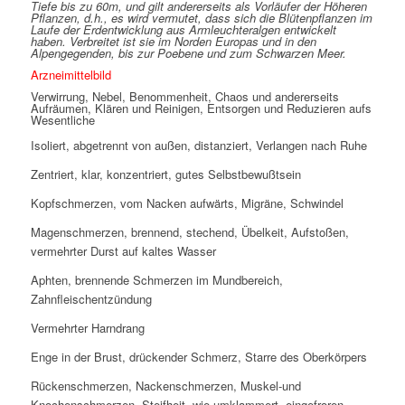
Tiefe bis zu 60m, und gilt andererseits als Vorläufer der Höheren
Pflanzen, d.h., es wird vermutet, dass sich die Blütenpflanzen im
Laufe der Erdentwicklung aus Armleuchteralgen entwickelt
haben. Verbreitet ist sie im Norden Europas und in den
Alpengegenden, bis zur Poebene und zum Schwarzen Meer.
Arzneimittelbild
Verwirrung, Nebel, Benommenheit, Chaos und andererseits
Aufräumen, Klären und Reinigen, Entsorgen und Reduzieren aufs
Wesentliche
Isoliert, abgetrennt von außen, distanziert, Verlangen nach Ruhe
Zentriert, klar, konzentriert, gutes Selbstbewußtsein
Kopfschmerzen, vom Nacken aufwärts, Migräne, Schwindel
Magenschmerzen, brennend, stechend, Übelkeit, Aufstoßen,
vermehrter Durst auf kaltes Wasser
Aphten, brennende Schmerzen im Mundbereich,
Zahnfleischentzündung
Vermehrter Harndrang
Enge in der Brust, drückender Schmerz, Starre des Oberkörpers
Rückenschmerzen, Nackenschmerzen, Muskel-und
Knochenschmerzen, Steifheit, wie umklammert, eingefroren,