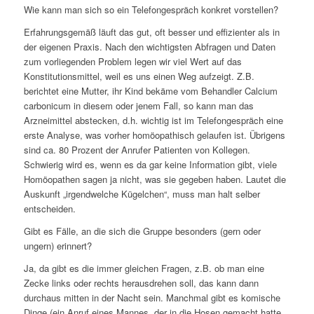
Wie kann man sich so ein Telefongespräch konkret vorstellen?
Erfahrungsgemäß läuft das gut, oft besser und effizienter als in
der eigenen Praxis. Nach den wichtigsten Abfragen und Daten
zum vorliegenden Problem legen wir viel Wert auf das
Konstitutionsmittel, weil es uns einen Weg aufzeigt. Z.B.
berichtet eine Mutter, ihr Kind bekäme vom Behandler Calcium
carbonicum in diesem oder jenem Fall, so kann man das
Arzneimittel abstecken, d.h. wichtig ist im Telefongespräch eine
erste Analyse, was vorher homöopathisch gelaufen ist. Übrigens
sind ca. 80 Prozent der Anrufer Patienten von Kollegen.
Schwierig wird es, wenn es da gar keine Information gibt, viele
Homöopathen sagen ja nicht, was sie gegeben haben. Lautet die
Auskunft „irgendwelche Kügelchen“, muss man halt selber
entscheiden.
Gibt es Fälle, an die sich die Gruppe besonders (gern oder
ungern) erinnert?
Ja, da gibt es die immer gleichen Fragen, z.B. ob man eine
Zecke links oder rechts herausdrehen soll, das kann dann
durchaus mitten in der Nacht sein. Manchmal gibt es komische
Dinge (ein Anruf eines Mannes, der in die Hosen gemacht hatte