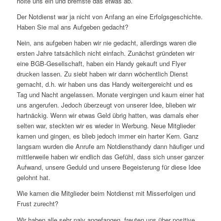
holte uns ein und bremste das etwas ab.
Der Notdienst war ja nicht von Anfang an eine Erfolgsgeschichte.
Haben Sie mal ans Aufgeben gedacht?
Nein, ans aufgeben haben wir nie gedacht, allerdings waren die
ersten Jahre tatsächlich nicht einfach. Zunächst gründeten wir
eine BGB-Gesellschaft, haben ein Handy gekauft und Flyer
drucken lassen. Zu siebt haben wir dann wöchentlich Dienst
gemacht, d.h. wir haben uns das Handy weitergereicht und es
Tag und Nacht angelassen. Monate vergingen und kaum einer hat
uns angerufen. Jedoch überzeugt von unserer Idee, blieben wir
hartnäckig. Wenn wir etwas Geld übrig hatten, was damals eher
selten war, steckten wir es wieder in Werbung. Neue Mitglieder
kamen und gingen, es blieb jedoch immer ein harter Kern. Ganz
langsam wurden die Anrufe am Notdiensthandy dann häufiger und
mittlerweile haben wir endlich das Gefühl, dass sich unser ganzer
Aufwand, unsere Geduld und unsere Begeisterung für diese Idee
gelohnt hat.
Wie kamen die Mitglieder beim Notdienst mit Misserfolgen und
Frust zurecht?
Wir haben alle sehr naiv angefangen, freuten uns über positive