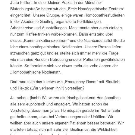
Jutta Fritton: In einer kleinen Praxis in der Münchner
Blutenburgstraße hatten wir das „Freie Homöopathische Zentrum“
eingerichtet. Unsere Gruppe, einige waren Homöopathiestudenten
in der Akademie Gauting, organisierte Fortbildungen,
Arbeitskreise und Ausstellungen. Man konnte aber auch einfach
nur zum Kaffee trinken vorbeikommen. Dann entstand über
dieses „Kommunikationszentrum“ und die Nachbarschaftshilfe die
Idee eines homöopathischen Notdienstes. Unsere Praxen liefen
inzwischen ganz gut und es stellte sich immer mehr die Frage,
wie man eine Rundum-Betreuung unserer Patienten gewährleisten
könnte. So formierte sich vor etwas mehr als zehn Jahren der
„Homöopathische Notdienst“.
Darf man sich das in etwa wie „Emergency Room“ mit Blaulicht
und Hektik („Wir verlieren ihn!“) vorstellen?
Ja, schon. (lacht) Wir waren als frischgebackene Homöopathen
alle sehr euphorisch und engagiert. Wir hatten schon die
Vorstellung, dass man ja als Homöopath gerade im Notfall sehr
gut helfen kann, etwa bei Verbrennungen oder Unfällen. Wir
wollten aber auch unsere eigenen Patienten besser betreuen. Wir
starteten tatsächlich mit sehr viel Idealismus, die Wirklichkeit