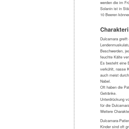
werden die im Fr
Solanin ist in St
10 Beeren können
Charakteri
Dulcamara greift
Lendenmuskulatur
Beschwerden, je
feuchte Kälte ve
Es besteht eine 
verkühlt, nasse 
auch meist durch
Nabel.
Oft haben die Pa
Getränke.
Unterdrückung v
für die Dulcamar
Weitere Charakte
Dulcamara-Patien
Kinder sind oft g