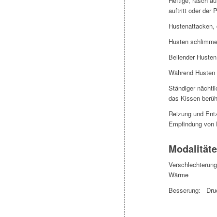
Heftige, rasch a
auftritt oder der
Hustenattacken, 
Husten schlimmer
Bellender Husten
Während Husten 
Ständiger nächtli
das Kissen berüh
Reizung und Entz
Empfindung von 
Modalität
Verschlechterung
Wärme
Besserung: Druck