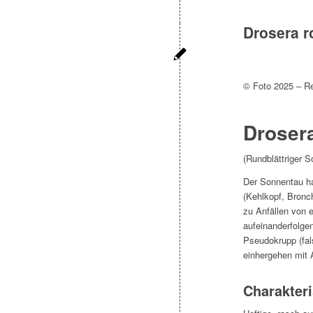
Drosera r
© Foto 2025 – R
Drosera
(Rundblättriger 
Der Sonnentau h
(Kehlkopf, Bronc
zu Anfällen von 
aufeinanderfolgen
Pseudokrupp (fal
einhergehen mit 
Charakteri