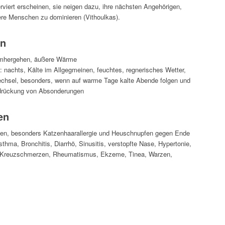
rviert erscheinen, sie neigen dazu, ihre nächsten Angehörigen,
re Menschen zu dominieren (Vithoulkas).
en
mhergehen, äußere Wärme
 nachts, Kälte im Allgegmeinen, feuchtes, regnerisches Wetter,
echsel, besonders, wenn auf warme Tage kalte Abende folgen und
rdrückung von Absonderungen
en
gien, besonders Katzenhaarallergie und Heuschnupfen gegen Ende
hma, Bronchitis, Diarrhö, Sinusitis, verstopfte Nase, Hypertonie,
Kreuzschmerzen, Rheumatismus, Ekzeme, Tinea, Warzen,