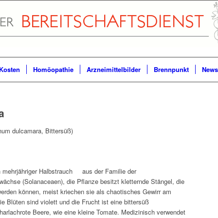
Kosten
Homöopathie
Arzneimittelbilder
Brennpunkt
Newsl
a
um dulcamara, Bittersüß)
n mehrjähriger Halbstrauch aus der Familie der
ächse (Solanaceaen), die Pflanze besitzt kletternde Stängel, die
werden können, meist kriechen sie als chaotisches Gewirr am
e Blüten sind violett und die Frucht ist eine bittersüß
rlachrote Beere, wie eine kleine Tomate. Medizinisch verwendet