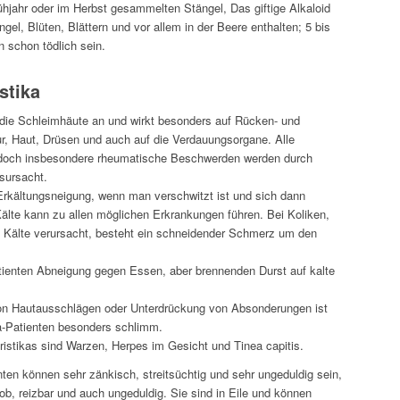
ühjahr oder im Herbst gesammelten Stängel, Das giftige Alkaloid
ängel, Blüten, Blättern und vor allem in der Beere enthalten; 5 bis
 schon tödlich sein.
stika
 die Schleimhäute an und wirkt besonders auf Rücken- und
, Haut, Drüsen und auch auf die Verdauungsorgane. Alle
doch insbesondere rheumatische Beschwerden werden durch
rsursacht.
Erkältungsneigung, wenn man verschwitzt ist und sich dann
Kälte kann zu allen möglichen Erkrankungen führen. Bei Koliken,
 Kälte verursacht, besteht ein schneidender Schmerz um den
tienten Abneigung gegen Essen, aber brennenden Durst auf kalte
on Hautausschlägen oder Unterdrückung von Absonderungen ist
a-Patienten besonders schlimm.
ristikas sind Warzen, Herpes im Gesicht und Tinea capitis.
ten können sehr zänkisch, streitsüchtig und sehr ungeduldig sein,
rob, reizbar und auch ungeduldig. Sie sind in Eile und können