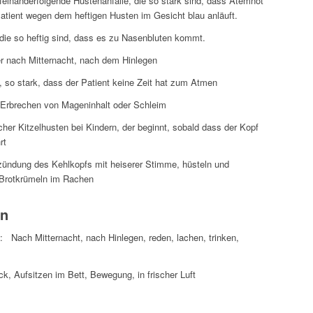
ufeinanderfolgende Hustenanfälle, die so stark sind, dass Atemnot
 Patient wegen dem heftigen Husten im Gesicht blau anläuft.
die so heftig sind, dass es zu Nasenbluten kommt.
 nach Mitternacht, nach dem Hinlegen
, so stark, dass der Patient keine Zeit hat zum Atmen
Erbrechen von Mageninhalt oder Schleim
cher Kitzelhusten bei Kindern, der beginnt, sobald dass der Kopf
rt
ündung des Kehlkopfs mit heiserer Stimme, hüsteln und
Brotkrümeln im Rachen
en
: Nach Mitternacht, nach Hinlegen, reden, lachen, trinken,
, Aufsitzen im Bett, Bewegung, in frischer Luft