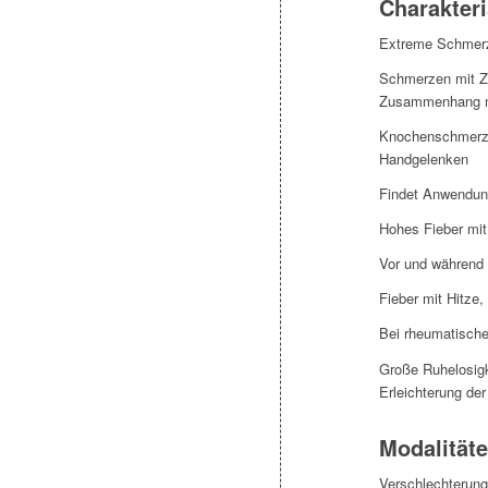
Charakteri
Extreme Schmerz
Schmerzen mit Ze
Zusammenhang mit
Knochenschmerze
Handgelenken
Findet Anwendung
Hohes Fieber mit
Vor und während 
Fieber mit Hitze
Bei rheumatisch
Große Ruhelosigk
Erleichterung de
Modalität
Verschlechterung: