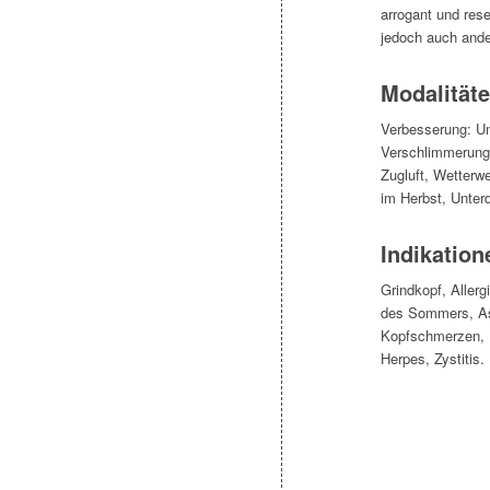
arrogant und rese
jedoch auch ande
Modalität
Verbesserung: U
Verschlimmerung:
Zugluft, Wetterw
im Herbst, Unte
Indikation
Grindkopf, Aller
des Sommers, Ast
Kopfschmerzen, 
Herpes, Zystitis.