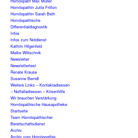
Homöopath Max Müller
Homöopathin Jutta Fritton
Homöopathin Sarah Beth
Homöopathische
Differentialdiagnostik
Infos
Infos zum Notdienst
Kathrin Hilgenfeld
Meike Wiltschnik
Newsletter
Newslettertest
Renate Krause
Susanne Berndl
Weitere Links – Kontaktadressen
– Notfalladressen – Krisenhilfe
Wir brauchen Verstärkung
Homöopathische Hausapotheke
Startseite
Team Homöopathischer
Bereitschaftsdienst
Archiv
Archiv vom Homöopathie